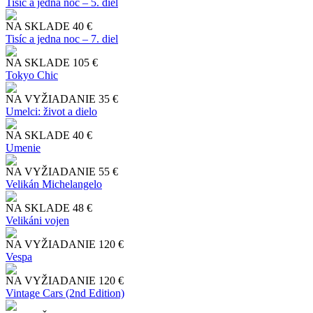
Tisíc a jedna noc – 5. diel
NA SKLADE
40 €
Tisíc a jedna noc – 7. diel
NA SKLADE
105 €
Tokyo Chic
NA VYŽIADANIE
35 €
Umelci: život a dielo
NA SKLADE
40 €
Umenie
NA VYŽIADANIE
55 €
Velikán Michelangelo
NA SKLADE
48 €
Velikáni vojen
NA VYŽIADANIE
120 €
Vespa
NA VYŽIADANIE
120 €
Vintage Cars (2nd Edition)