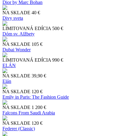
Dior by Marc Bohan
NA SKLADE
40 €
Divy sveta
LIMITOVANÁ EDÍCIA
500 €
Dóm sv. Alžbety
NA SKLADE
105 €
Dubai Wonder
LIMITOVANÁ EDÍCIA
990 €
ELÁN
NA SKLADE
39,90 €
Elán
NA SKLADE
120 €
Emily in Paris: The Fashion Guide
NA SKLADE
1 200 €
Falcons From Saudi Arabia
NA SKLADE
120 €
Federer (Classic)