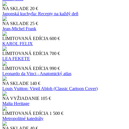
NA SKLADE
20 €
Japonská kuchyňa: Recepty na každý deň
NA SKLADE
25 €
Jean-Michel Frank
LIMITOVANÁ EDÍCIA
600 €
KAROL FELIX
LIMITOVANÁ EDÍCIA
700 €
LEA FEKETE
LIMITOVANÁ EDÍCIA
990 €
Leonardo da Vinci - Anatomický atlas
NA SKLADE
140 €
Louis Vuitton: Virgil Abloh (Classic Cartoon Cover)
NA VYŽIADANIE
105 €
Malta Heritage
LIMITOVANÁ EDÍCIA
1 500 €
Metropolitné katedrály
NA SKLADE
40 €