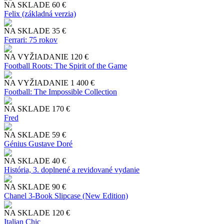
NA SKLADE
60 €
Felix (základná verzia)
NA SKLADE
35 €
Ferrari: 75 rokov
NA VYŽIADANIE
120 €
Football Roots: The Spirit of the Game
NA VYŽIADANIE
1 400 €
Football: The Impossible Collection
NA SKLADE
170 €
Fred
NA SKLADE
59 €
Génius Gustave Doré
NA SKLADE
40 €
História, 3. doplnené a revidované vydanie
NA SKLADE
90 €
Chanel 3-Book Slipcase (New Edition)
NA SKLADE
120 €
Italian Chic