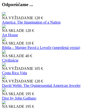
Odporúčame ...
NA VYŽIADANIE
120 €
America: The Imagination of a Nation
NA SKLADE
120 €
Art House
NA SKLADE
110 €
Biblia – Majster Pavol z Levoče (zmenšená verzia)
NA SKLADE
40 €
Civilizácia
NA VYŽIADANIE
105 €
Costa Rica Vida
NA VYŽIADANIE
120 €
David Webb: The Quintessential American Jeweler
NA SKLADE
195 €
Dior by John Galliano
NA SKLADE
195 €