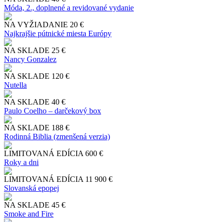
Móda, 2., doplnené a revidované vydanie
NA VYŽIADANIE
20 €
Najkrajšie pútnické miesta Európy
NA SKLADE
25 €
Nancy Gonzalez
NA SKLADE
120 €
Nutella
NA SKLADE
40 €
Paulo Coelho – darčekový box
NA SKLADE
188 €
Rodinná Biblia (zmenšená verzia)
LIMITOVANÁ EDÍCIA
600 €
Roky a dni
LIMITOVANÁ EDÍCIA
11 900 €
Slo​vanská epopej
NA SKLADE
45 €
Smoke and Fire