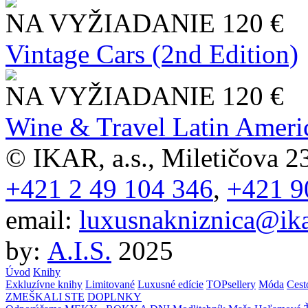
NA VYŽIADANIE
120 €
Vintage Cars (2nd Edition)
NA VYŽIADANIE
120 €
Wine & Travel Latin Ameri
© IKAR, a.s., Miletičova 23
+421 2 49 104 346
,
+421 9
email:
luxusnakniznica@ika
by:
A.I.S.
2025
Úvod
Knihy
Exkluzívne knihy
Limitované
Luxusné edície
TOPsellery
Móda
Cest
ZMEŠKALI STE
DOPLNKY