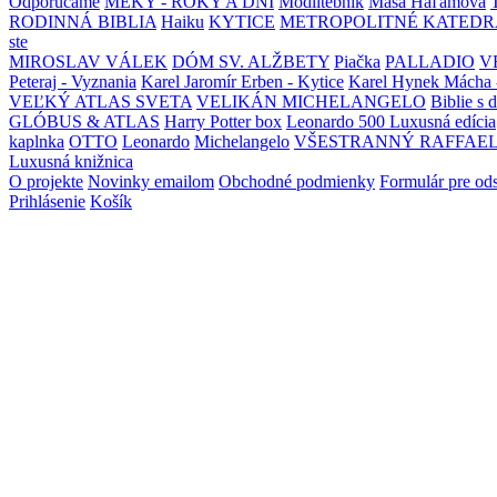
Odporúčame
MEKY - ROKY A DNI
Modlitebník
Maša Haľamová
RODINNÁ BIBLIA
Haiku
KYTICE
METROPOLITNÉ KATEDR
ste
MIROSLAV VÁLEK
DÓM SV. ALŽBETY
Piačka
PALLADIO
V
Peteraj - Vyznania
Karel Jaromír Erben - Kytice
Karel Hynek Mácha 
VEĽKÝ ATLAS SVETA
VELIKÁN MICHELANGELO
Biblie s 
GLÓBUS & ATLAS
Harry Potter box
Leonardo 500 Luxusná edícia
kaplnka
OTTO
Leonardo
Michelangelo
VŠESTRANNÝ RAFFAE
Luxusná knižnica
O projekte
Novinky emailom
Obchodné podmienky
Formulár pre od
Prihlásenie
Košík