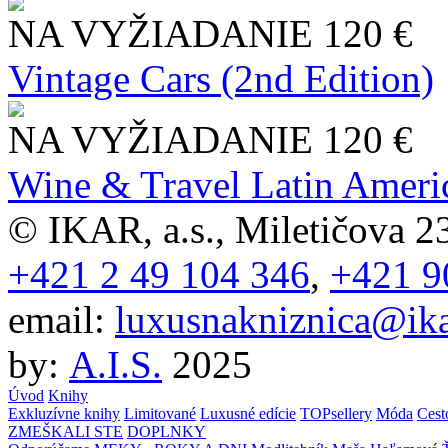
NA VYŽIADANIE
120 €
Vintage Cars (2nd Edition)
NA VYŽIADANIE
120 €
Wine & Travel Latin Ameri
© IKAR, a.s., Miletičova 23
+421 2 49 104 346
,
+421 9
email:
luxusnakniznica@ika
by:
A.I.S.
2025
Úvod
Knihy
Exkluzívne knihy
Limitované
Luxusné edície
TOPsellery
Móda
Cest
ZMEŠKALI STE
DOPLNKY