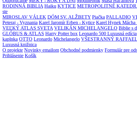
Odporúčame
MEKY - ROKY A DNI
Modlitebník
Maša Haľamová
RODINNÁ BIBLIA
Haiku
KYTICE
METROPOLITNÉ KATEDR
ste
MIROSLAV VÁLEK
DÓM SV. ALŽBETY
Piačka
PALLADIO
V
Peteraj - Vyznania
Karel Jaromír Erben - Kytice
Karel Hynek Mácha 
VEĽKÝ ATLAS SVETA
VELIKÁN MICHELANGELO
Biblie s 
GLÓBUS & ATLAS
Harry Potter box
Leonardo 500 Luxusná edícia
kaplnka
OTTO
Leonardo
Michelangelo
VŠESTRANNÝ RAFFAE
Luxusná knižnica
O projekte
Novinky emailom
Obchodné podmienky
Formulár pre od
Prihlásenie
Košík