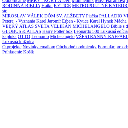
Odporúčame
MEKY - ROKY A DNI
Modlitebník
Maša Haľamová
RODINNÁ BIBLIA
Haiku
KYTICE
METROPOLITNÉ KATEDR
ste
MIROSLAV VÁLEK
DÓM SV. ALŽBETY
Piačka
PALLADIO
V
Peteraj - Vyznania
Karel Jaromír Erben - Kytice
Karel Hynek Mácha 
VEĽKÝ ATLAS SVETA
VELIKÁN MICHELANGELO
Biblie s 
GLÓBUS & ATLAS
Harry Potter box
Leonardo 500 Luxusná edícia
kaplnka
OTTO
Leonardo
Michelangelo
VŠESTRANNÝ RAFFAE
Luxusná knižnica
O projekte
Novinky emailom
Obchodné podmienky
Formulár pre od
Prihlásenie
Košík