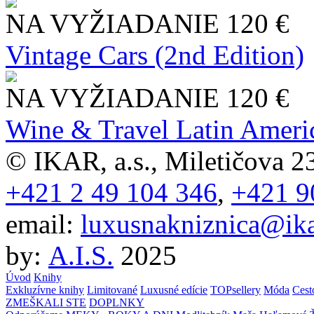
NA VYŽIADANIE
120 €
Vintage Cars (2nd Edition)
NA VYŽIADANIE
120 €
Wine & Travel Latin Ameri
© IKAR, a.s., Miletičova 23
+421 2 49 104 346
,
+421 9
email:
luxusnakniznica@ika
by:
A.I.S.
2025
Úvod
Knihy
Exkluzívne knihy
Limitované
Luxusné edície
TOPsellery
Móda
Cest
ZMEŠKALI STE
DOPLNKY