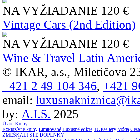
NA VYŽIADANIE
120 €
Vintage Cars (2nd Edition)
NA VYŽIADANIE
120 €
Wine & Travel Latin Ameri
© IKAR, a.s., Miletičova 23
+421 2 49 104 346
,
+421 9
email:
luxusnakniznica@ika
by:
A.I.S.
2025
Úvod
Knihy
Exkluzívne knihy
Limitované
Luxusné edície
TOPsellery
Móda
Cest
ZMEŠKALI STE
DOPLNKY