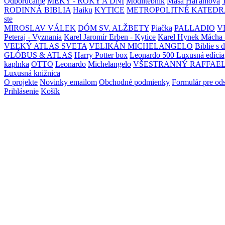
Odporúčame
MEKY - ROKY A DNI
Modlitebník
Maša Haľamová
RODINNÁ BIBLIA
Haiku
KYTICE
METROPOLITNÉ KATEDR
ste
MIROSLAV VÁLEK
DÓM SV. ALŽBETY
Piačka
PALLADIO
V
Peteraj - Vyznania
Karel Jaromír Erben - Kytice
Karel Hynek Mácha 
VEĽKÝ ATLAS SVETA
VELIKÁN MICHELANGELO
Biblie s 
GLÓBUS & ATLAS
Harry Potter box
Leonardo 500 Luxusná edícia
kaplnka
OTTO
Leonardo
Michelangelo
VŠESTRANNÝ RAFFAE
Luxusná knižnica
O projekte
Novinky emailom
Obchodné podmienky
Formulár pre od
Prihlásenie
Košík