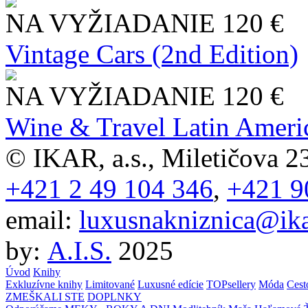
NA VYŽIADANIE
120 €
Vintage Cars (2nd Edition)
NA VYŽIADANIE
120 €
Wine & Travel Latin Ameri
© IKAR, a.s., Miletičova 23
+421 2 49 104 346
,
+421 9
email:
luxusnakniznica@ika
by:
A.I.S.
2025
Úvod
Knihy
Exkluzívne knihy
Limitované
Luxusné edície
TOPsellery
Móda
Cest
ZMEŠKALI STE
DOPLNKY