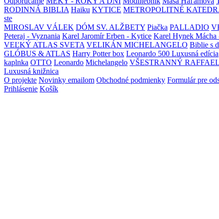
Odporúčame
MEKY - ROKY A DNI
Modlitebník
Maša Haľamová
RODINNÁ BIBLIA
Haiku
KYTICE
METROPOLITNÉ KATEDR
ste
MIROSLAV VÁLEK
DÓM SV. ALŽBETY
Piačka
PALLADIO
V
Peteraj - Vyznania
Karel Jaromír Erben - Kytice
Karel Hynek Mácha 
VEĽKÝ ATLAS SVETA
VELIKÁN MICHELANGELO
Biblie s 
GLÓBUS & ATLAS
Harry Potter box
Leonardo 500 Luxusná edícia
kaplnka
OTTO
Leonardo
Michelangelo
VŠESTRANNÝ RAFFAE
Luxusná knižnica
O projekte
Novinky emailom
Obchodné podmienky
Formulár pre od
Prihlásenie
Košík