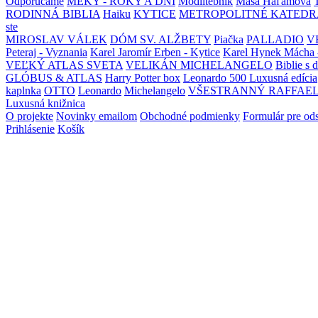
Odporúčame
MEKY - ROKY A DNI
Modlitebník
Maša Haľamová
RODINNÁ BIBLIA
Haiku
KYTICE
METROPOLITNÉ KATEDR
ste
MIROSLAV VÁLEK
DÓM SV. ALŽBETY
Piačka
PALLADIO
V
Peteraj - Vyznania
Karel Jaromír Erben - Kytice
Karel Hynek Mácha 
VEĽKÝ ATLAS SVETA
VELIKÁN MICHELANGELO
Biblie s 
GLÓBUS & ATLAS
Harry Potter box
Leonardo 500 Luxusná edícia
kaplnka
OTTO
Leonardo
Michelangelo
VŠESTRANNÝ RAFFAE
Luxusná knižnica
O projekte
Novinky emailom
Obchodné podmienky
Formulár pre od
Prihlásenie
Košík