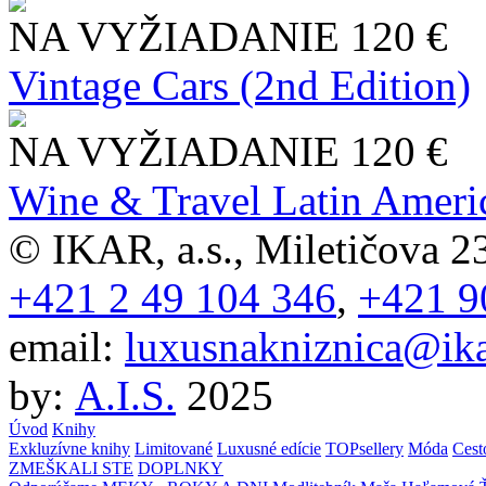
NA VYŽIADANIE
120 €
Vintage Cars (2nd Edition)
NA VYŽIADANIE
120 €
Wine & Travel Latin Ameri
© IKAR, a.s., Miletičova 23
+421 2 49 104 346
,
+421 9
email:
luxusnakniznica@ika
by:
A.I.S.
2025
Úvod
Knihy
Exkluzívne knihy
Limitované
Luxusné edície
TOPsellery
Móda
Cest
ZMEŠKALI STE
DOPLNKY