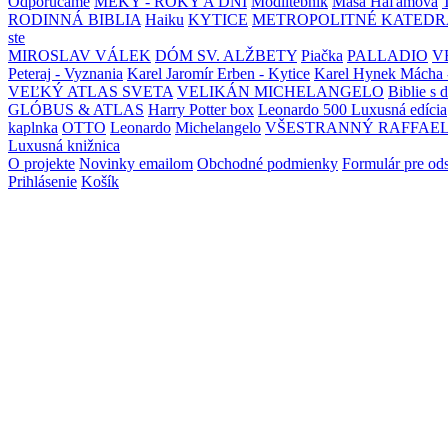
Odporúčame
MEKY - ROKY A DNI
Modlitebník
Maša Haľamová
RODINNÁ BIBLIA
Haiku
KYTICE
METROPOLITNÉ KATEDR
ste
MIROSLAV VÁLEK
DÓM SV. ALŽBETY
Piačka
PALLADIO
V
Peteraj - Vyznania
Karel Jaromír Erben - Kytice
Karel Hynek Mácha 
VEĽKÝ ATLAS SVETA
VELIKÁN MICHELANGELO
Biblie s 
GLÓBUS & ATLAS
Harry Potter box
Leonardo 500 Luxusná edícia
kaplnka
OTTO
Leonardo
Michelangelo
VŠESTRANNÝ RAFFAE
Luxusná knižnica
O projekte
Novinky emailom
Obchodné podmienky
Formulár pre od
Prihlásenie
Košík