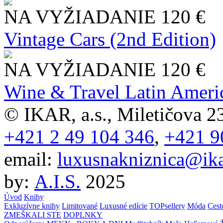
NA VYŽIADANIE
120 €
Vintage Cars (2nd Edition)
NA VYŽIADANIE
120 €
Wine & Travel Latin Ameri
© IKAR, a.s., Miletičova 23
+421 2 49 104 346
,
+421 9
email:
luxusnakniznica@ika
by:
A.I.S.
2025
Úvod
Knihy
Exkluzívne knihy
Limitované
Luxusné edície
TOPsellery
Móda
Cest
ZMEŠKALI STE
DOPLNKY