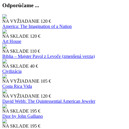
Odporúčame ...
NA VYŽIADANIE
120 €
America: The Imagination of a Nation
NA SKLADE
120 €
Art House
NA SKLADE
110 €
Biblia – Majster Pavol z Levoče (zmenšená verzia)
NA SKLADE
40 €
Civilizácia
NA VYŽIADANIE
105 €
Costa Rica Vida
NA VYŽIADANIE
120 €
David Webb: The Quintessential American Jeweler
NA SKLADE
195 €
Dior by John Galliano
NA SKLADE
195 €