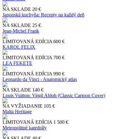
NA SKLADE
20 €
Japonská kuchyňa: Recepty na každý deň
NA SKLADE
25 €
Jean-Michel Frank
LIMITOVANÁ EDÍCIA
600 €
KAROL FELIX
LIMITOVANÁ EDÍCIA
700 €
LEA FEKETE
LIMITOVANÁ EDÍCIA
990 €
Leonardo da Vinci - Anatomický atlas
NA SKLADE
140 €
Louis Vuitton: Virgil Abloh (Classic Cartoon Cover)
NA VYŽIADANIE
105 €
Malta Heritage
LIMITOVANÁ EDÍCIA
1 500 €
Metropolitné katedrály
NA SKLADE
40 €