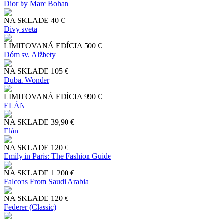
Dior by Marc Bohan
NA SKLADE
40 €
Divy sveta
LIMITOVANÁ EDÍCIA
500 €
Dóm sv. Alžbety
NA SKLADE
105 €
Dubai Wonder
LIMITOVANÁ EDÍCIA
990 €
ELÁN
NA SKLADE
39,90 €
Elán
NA SKLADE
120 €
Emily in Paris: The Fashion Guide
NA SKLADE
1 200 €
Falcons From Saudi Arabia
NA SKLADE
120 €
Federer (Classic)