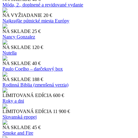
Móda, 2., doplnené a revidované vydanie
NA VYŽIADANIE
20 €
Najkrajšie pútnické miesta Európy
NA SKLADE
25 €
Nancy Gonzalez
NA SKLADE
120 €
Nutella
NA SKLADE
40 €
Paulo Coelho – darčekový box
NA SKLADE
188 €
Rodinná Biblia (zmenšená verzia)
LIMITOVANÁ EDÍCIA
600 €
Roky a dni
LIMITOVANÁ EDÍCIA
11 900 €
Slo​vanská epopej
NA SKLADE
45 €
Smoke and Fire