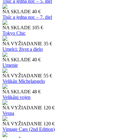
Tisíc a jedna noc – 5. diel
NA SKLADE
40 €
Tisíc a jedna noc – 7. diel
NA SKLADE
105 €
Tokyo Chic
NA VYŽIADANIE
35 €
Umelci: život a dielo
NA SKLADE
40 €
Umenie
NA VYŽIADANIE
55 €
Velikán Michelangelo
NA SKLADE
48 €
Velikáni vojen
NA VYŽIADANIE
120 €
Vespa
NA VYŽIADANIE
120 €
Vintage Cars (2nd Edition)