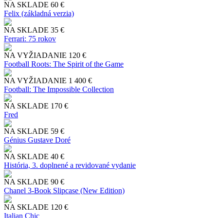
NA SKLADE
60 €
Felix (základná verzia)
NA SKLADE
35 €
Ferrari: 75 rokov
NA VYŽIADANIE
120 €
Football Roots: The Spirit of the Game
NA VYŽIADANIE
1 400 €
Football: The Impossible Collection
NA SKLADE
170 €
Fred
NA SKLADE
59 €
Génius Gustave Doré
NA SKLADE
40 €
História, 3. doplnené a revidované vydanie
NA SKLADE
90 €
Chanel 3-Book Slipcase (New Edition)
NA SKLADE
120 €
Italian Chic