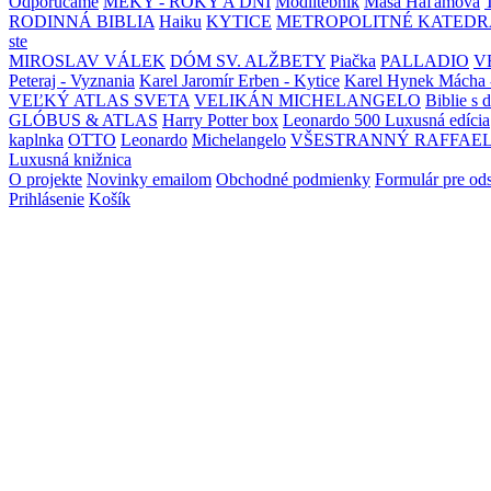
Odporúčame
MEKY - ROKY A DNI
Modlitebník
Maša Haľamová
RODINNÁ BIBLIA
Haiku
KYTICE
METROPOLITNÉ KATEDR
ste
MIROSLAV VÁLEK
DÓM SV. ALŽBETY
Piačka
PALLADIO
V
Peteraj - Vyznania
Karel Jaromír Erben - Kytice
Karel Hynek Mácha 
VEĽKÝ ATLAS SVETA
VELIKÁN MICHELANGELO
Biblie s 
GLÓBUS & ATLAS
Harry Potter box
Leonardo 500 Luxusná edícia
kaplnka
OTTO
Leonardo
Michelangelo
VŠESTRANNÝ RAFFAE
Luxusná knižnica
O projekte
Novinky emailom
Obchodné podmienky
Formulár pre od
Prihlásenie
Košík