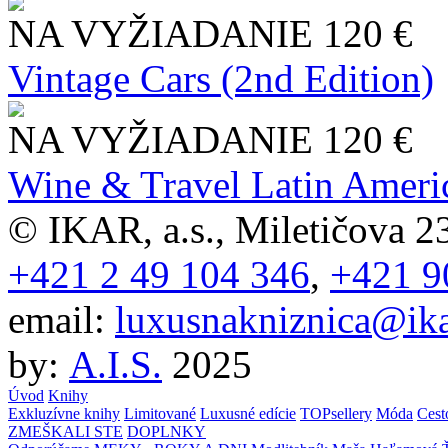
NA VYŽIADANIE
120 €
Vintage Cars (2nd Edition)
NA VYŽIADANIE
120 €
Wine & Travel Latin Ameri
© IKAR, a.s., Miletičova 23
+421 2 49 104 346
,
+421 9
email:
luxusnakniznica@ika
by:
A.I.S.
2025
Úvod
Knihy
Exkluzívne knihy
Limitované
Luxusné edície
TOPsellery
Móda
Cest
ZMEŠKALI STE
DOPLNKY