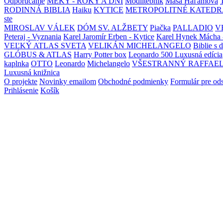
Odporúčame
MEKY - ROKY A DNI
Modlitebník
Maša Haľamová
RODINNÁ BIBLIA
Haiku
KYTICE
METROPOLITNÉ KATEDR
ste
MIROSLAV VÁLEK
DÓM SV. ALŽBETY
Piačka
PALLADIO
V
Peteraj - Vyznania
Karel Jaromír Erben - Kytice
Karel Hynek Mácha 
VEĽKÝ ATLAS SVETA
VELIKÁN MICHELANGELO
Biblie s 
GLÓBUS & ATLAS
Harry Potter box
Leonardo 500 Luxusná edícia
kaplnka
OTTO
Leonardo
Michelangelo
VŠESTRANNÝ RAFFAE
Luxusná knižnica
O projekte
Novinky emailom
Obchodné podmienky
Formulár pre od
Prihlásenie
Košík