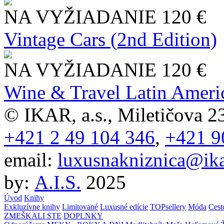
NA VYŽIADANIE
120 €
Vintage Cars (2nd Edition)
NA VYŽIADANIE
120 €
Wine & Travel Latin Ameri
© IKAR, a.s., Miletičova 23
+421 2 49 104 346
,
+421 9
email:
luxusnakniznica@ika
by:
A.I.S.
2025
Úvod
Knihy
Exkluzívne knihy
Limitované
Luxusné edície
TOPsellery
Móda
Cest
ZMEŠKALI STE
DOPLNKY