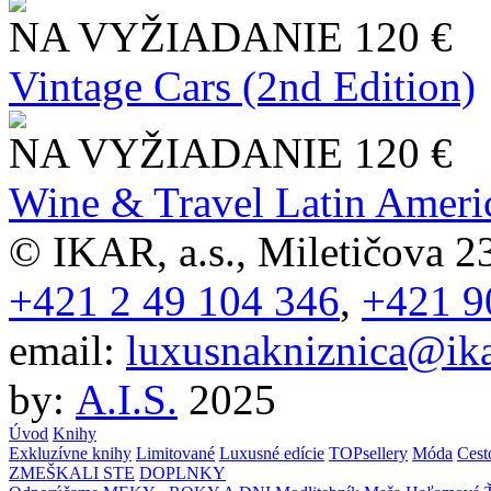
NA VYŽIADANIE
120 €
Vintage Cars (2nd Edition)
NA VYŽIADANIE
120 €
Wine & Travel Latin Ameri
© IKAR, a.s., Miletičova 23
+421 2 49 104 346
,
+421 9
email:
luxusnakniznica@ika
by:
A.I.S.
2025
Úvod
Knihy
Exkluzívne knihy
Limitované
Luxusné edície
TOPsellery
Móda
Cest
ZMEŠKALI STE
DOPLNKY