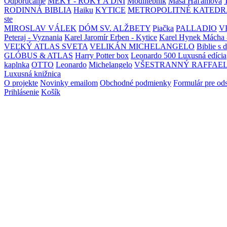
Odporúčame
MEKY - ROKY A DNI
Modlitebník
Maša Haľamová
RODINNÁ BIBLIA
Haiku
KYTICE
METROPOLITNÉ KATEDR
ste
MIROSLAV VÁLEK
DÓM SV. ALŽBETY
Piačka
PALLADIO
V
Peteraj - Vyznania
Karel Jaromír Erben - Kytice
Karel Hynek Mácha 
VEĽKÝ ATLAS SVETA
VELIKÁN MICHELANGELO
Biblie s 
GLÓBUS & ATLAS
Harry Potter box
Leonardo 500 Luxusná edícia
kaplnka
OTTO
Leonardo
Michelangelo
VŠESTRANNÝ RAFFAE
Luxusná knižnica
O projekte
Novinky emailom
Obchodné podmienky
Formulár pre od
Prihlásenie
Košík