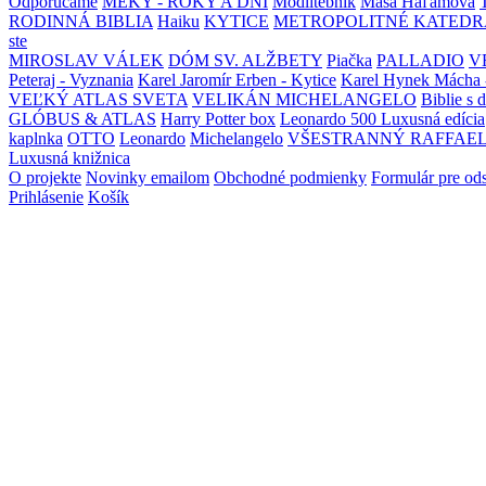
Odporúčame
MEKY - ROKY A DNI
Modlitebník
Maša Haľamová
RODINNÁ BIBLIA
Haiku
KYTICE
METROPOLITNÉ KATEDR
ste
MIROSLAV VÁLEK
DÓM SV. ALŽBETY
Piačka
PALLADIO
V
Peteraj - Vyznania
Karel Jaromír Erben - Kytice
Karel Hynek Mácha 
VEĽKÝ ATLAS SVETA
VELIKÁN MICHELANGELO
Biblie s 
GLÓBUS & ATLAS
Harry Potter box
Leonardo 500 Luxusná edícia
kaplnka
OTTO
Leonardo
Michelangelo
VŠESTRANNÝ RAFFAE
Luxusná knižnica
O projekte
Novinky emailom
Obchodné podmienky
Formulár pre od
Prihlásenie
Košík