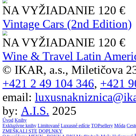
NA VYŽIADANIE
120 €
Vintage Cars (2nd Edition)
NA VYŽIADANIE
120 €
Wine & Travel Latin Ameri
© IKAR, a.s., Miletičova 23
+421 2 49 104 346
,
+421 9
email:
luxusnakniznica@ika
by:
A.I.S.
2025
Úvod
Knihy
Exkluzívne knihy
Limitované
Luxusné edície
TOPsellery
Móda
Cest
ZMEŠKALI STE
DOPLNKY