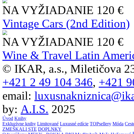
NA VYŽIADANIE
120 €
Vintage Cars (2nd Edition)
NA VYŽIADANIE
120 €
Wine & Travel Latin Ameri
© IKAR, a.s., Miletičova 23
+421 2 49 104 346
,
+421 9
email:
luxusnakniznica@ika
by:
A.I.S.
2025
Úvod
Knihy
Exkluzívne knihy
Limitované
Luxusné edície
TOPsellery
Móda
Cest
ZMEŠKALI STE
DOPLNKY