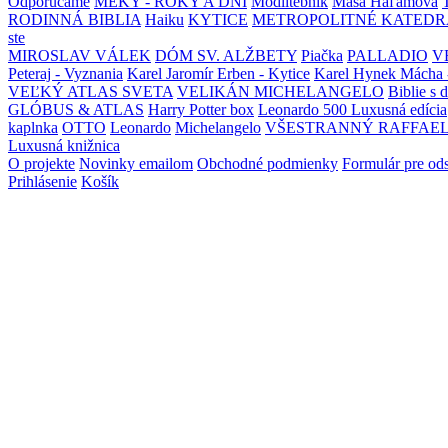
Odporúčame
MEKY - ROKY A DNI
Modlitebník
Maša Haľamová
RODINNÁ BIBLIA
Haiku
KYTICE
METROPOLITNÉ KATEDR
ste
MIROSLAV VÁLEK
DÓM SV. ALŽBETY
Piačka
PALLADIO
V
Peteraj - Vyznania
Karel Jaromír Erben - Kytice
Karel Hynek Mácha 
VEĽKÝ ATLAS SVETA
VELIKÁN MICHELANGELO
Biblie s 
GLÓBUS & ATLAS
Harry Potter box
Leonardo 500 Luxusná edícia
kaplnka
OTTO
Leonardo
Michelangelo
VŠESTRANNÝ RAFFAE
Luxusná knižnica
O projekte
Novinky emailom
Obchodné podmienky
Formulár pre od
Prihlásenie
Košík