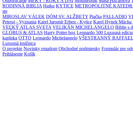
Odporúčame
MEKY - ROKY A DNI
Modlitebník
Maša Haľamová
RODINNÁ BIBLIA
Haiku
KYTICE
METROPOLITNÉ KATEDR
ste
MIROSLAV VÁLEK
DÓM SV. ALŽBETY
Piačka
PALLADIO
V
Peteraj - Vyznania
Karel Jaromír Erben - Kytice
Karel Hynek Mácha 
VEĽKÝ ATLAS SVETA
VELIKÁN MICHELANGELO
Biblie s 
GLÓBUS & ATLAS
Harry Potter box
Leonardo 500 Luxusná edícia
kaplnka
OTTO
Leonardo
Michelangelo
VŠESTRANNÝ RAFFAE
Luxusná knižnica
O projekte
Novinky emailom
Obchodné podmienky
Formulár pre od
Prihlásenie
Košík