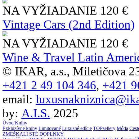
NA VYŽIADANIE
120 €
Vintage Cars (2nd Edition)
NA VYŽIADANIE
120 €
Wine & Travel Latin Ameri
© IKAR, a.s., Miletičova 23
+421 2 49 104 346
,
+421 9
email:
luxusnakniznica@ika
by:
A.I.S.
2025
Úvod
Knihy
Exkluzívne knihy
Limitované
Luxusné edície
TOPsellery
Móda
Cest
ZMEŠKALI STE
DOPLNKY