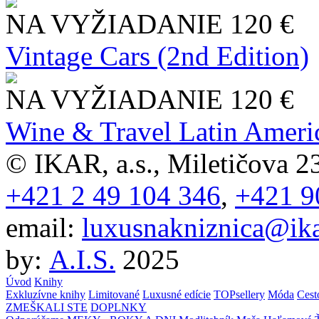
NA VYŽIADANIE
120 €
Vintage Cars (2nd Edition)
NA VYŽIADANIE
120 €
Wine & Travel Latin Ameri
© IKAR, a.s., Miletičova 23
+421 2 49 104 346
,
+421 9
email:
luxusnakniznica@ika
by:
A.I.S.
2025
Úvod
Knihy
Exkluzívne knihy
Limitované
Luxusné edície
TOPsellery
Móda
Cest
ZMEŠKALI STE
DOPLNKY