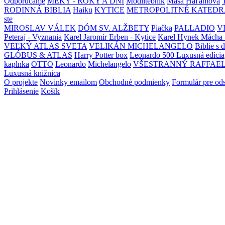
Odporúčame
MEKY - ROKY A DNI
Modlitebník
Maša Haľamová
RODINNÁ BIBLIA
Haiku
KYTICE
METROPOLITNÉ KATEDR
ste
MIROSLAV VÁLEK
DÓM SV. ALŽBETY
Piačka
PALLADIO
V
Peteraj - Vyznania
Karel Jaromír Erben - Kytice
Karel Hynek Mácha 
VEĽKÝ ATLAS SVETA
VELIKÁN MICHELANGELO
Biblie s 
GLÓBUS & ATLAS
Harry Potter box
Leonardo 500 Luxusná edícia
kaplnka
OTTO
Leonardo
Michelangelo
VŠESTRANNÝ RAFFAE
Luxusná knižnica
O projekte
Novinky emailom
Obchodné podmienky
Formulár pre od
Prihlásenie
Košík