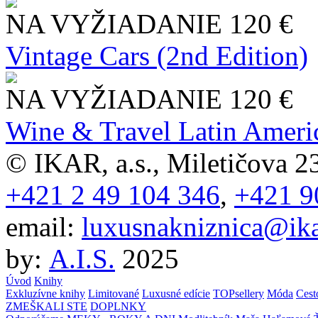
NA VYŽIADANIE
120 €
Vintage Cars (2nd Edition)
NA VYŽIADANIE
120 €
Wine & Travel Latin Ameri
© IKAR, a.s., Miletičova 23
+421 2 49 104 346
,
+421 9
email:
luxusnakniznica@ika
by:
A.I.S.
2025
Úvod
Knihy
Exkluzívne knihy
Limitované
Luxusné edície
TOPsellery
Móda
Cest
ZMEŠKALI STE
DOPLNKY