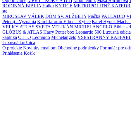
Odporúčame
MEKY - ROKY A DNI
Modlitebník
Maša Haľamová
RODINNÁ BIBLIA
Haiku
KYTICE
METROPOLITNÉ KATEDR
ste
MIROSLAV VÁLEK
DÓM SV. ALŽBETY
Piačka
PALLADIO
V
Peteraj - Vyznania
Karel Jaromír Erben - Kytice
Karel Hynek Mácha 
VEĽKÝ ATLAS SVETA
VELIKÁN MICHELANGELO
Biblie s 
GLÓBUS & ATLAS
Harry Potter box
Leonardo 500 Luxusná edícia
kaplnka
OTTO
Leonardo
Michelangelo
VŠESTRANNÝ RAFFAE
Luxusná knižnica
O projekte
Novinky emailom
Obchodné podmienky
Formulár pre od
Prihlásenie
Košík