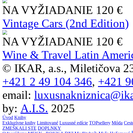
NA VYŽIADANIE
120 €
Vintage Cars (2nd Edition)
NA VYŽIADANIE
120 €
Wine & Travel Latin Ameri
© IKAR, a.s., Miletičova 23
+421 2 49 104 346
,
+421 9
email:
luxusnakniznica@ika
by:
A.I.S.
2025
Úvod
Knihy
Exkluzívne knihy
Limitované
Luxusné edície
TOPsellery
Móda
Cest
ZMEŠKALI STE
DOPLNKY