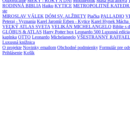
Odporúčame
MEKY - ROKY A DNI
Modlitebník
Maša Haľamová
RODINNÁ BIBLIA
Haiku
KYTICE
METROPOLITNÉ KATEDR
ste
MIROSLAV VÁLEK
DÓM SV. ALŽBETY
Piačka
PALLADIO
V
Peteraj - Vyznania
Karel Jaromír Erben - Kytice
Karel Hynek Mácha 
VEĽKÝ ATLAS SVETA
VELIKÁN MICHELANGELO
Biblie s 
GLÓBUS & ATLAS
Harry Potter box
Leonardo 500 Luxusná edícia
kaplnka
OTTO
Leonardo
Michelangelo
VŠESTRANNÝ RAFFAE
Luxusná knižnica
O projekte
Novinky emailom
Obchodné podmienky
Formulár pre od
Prihlásenie
Košík