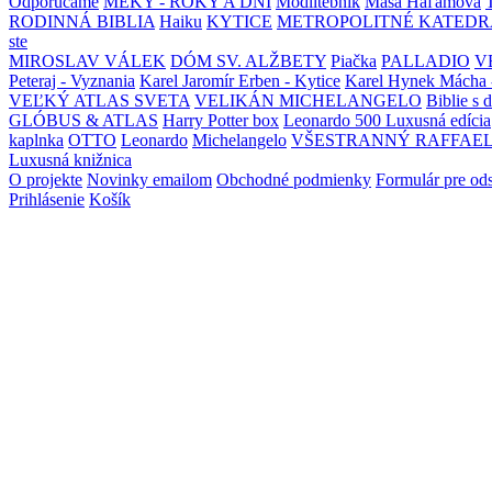
Odporúčame
MEKY - ROKY A DNI
Modlitebník
Maša Haľamová
RODINNÁ BIBLIA
Haiku
KYTICE
METROPOLITNÉ KATEDR
ste
MIROSLAV VÁLEK
DÓM SV. ALŽBETY
Piačka
PALLADIO
V
Peteraj - Vyznania
Karel Jaromír Erben - Kytice
Karel Hynek Mácha 
VEĽKÝ ATLAS SVETA
VELIKÁN MICHELANGELO
Biblie s 
GLÓBUS & ATLAS
Harry Potter box
Leonardo 500 Luxusná edícia
kaplnka
OTTO
Leonardo
Michelangelo
VŠESTRANNÝ RAFFAE
Luxusná knižnica
O projekte
Novinky emailom
Obchodné podmienky
Formulár pre od
Prihlásenie
Košík