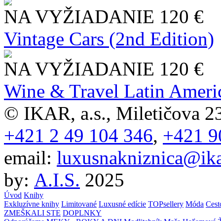
NA VYŽIADANIE
120 €
Vintage Cars (2nd Edition)
NA VYŽIADANIE
120 €
Wine & Travel Latin Ameri
© IKAR, a.s., Miletičova 23
+421 2 49 104 346
,
+421 9
email:
luxusnakniznica@ika
by:
A.I.S.
2025
Úvod
Knihy
Exkluzívne knihy
Limitované
Luxusné edície
TOPsellery
Móda
Cest
ZMEŠKALI STE
DOPLNKY