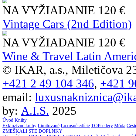
NA VYŽIADANIE
120 €
Vintage Cars (2nd Edition)
NA VYŽIADANIE
120 €
Wine & Travel Latin Ameri
© IKAR, a.s., Miletičova 23
+421 2 49 104 346
,
+421 9
email:
luxusnakniznica@ika
by:
A.I.S.
2025
Úvod
Knihy
Exkluzívne knihy
Limitované
Luxusné edície
TOPsellery
Móda
Cest
ZMEŠKALI STE
DOPLNKY