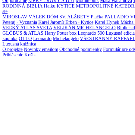
Odporúčame
MEKY - ROKY A DNI
Modlitebník
Maša Haľamová
RODINNÁ BIBLIA
Haiku
KYTICE
METROPOLITNÉ KATEDR
ste
MIROSLAV VÁLEK
DÓM SV. ALŽBETY
Piačka
PALLADIO
V
Peteraj - Vyznania
Karel Jaromír Erben - Kytice
Karel Hynek Mácha 
VEĽKÝ ATLAS SVETA
VELIKÁN MICHELANGELO
Biblie s 
GLÓBUS & ATLAS
Harry Potter box
Leonardo 500 Luxusná edícia
kaplnka
OTTO
Leonardo
Michelangelo
VŠESTRANNÝ RAFFAE
Luxusná knižnica
O projekte
Novinky emailom
Obchodné podmienky
Formulár pre od
Prihlásenie
Košík