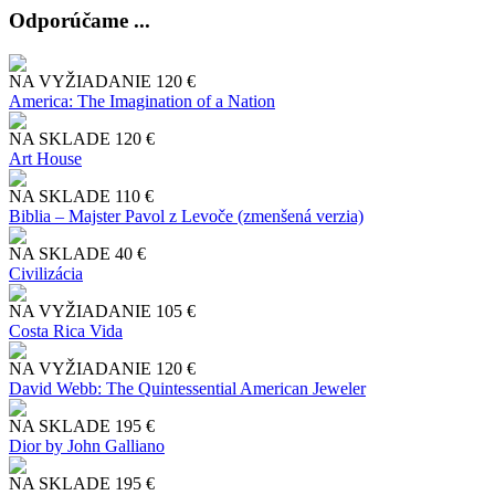
Odporúčame ...
NA VYŽIADANIE
120 €
America: The Imagination of a Nation
NA SKLADE
120 €
Art House
NA SKLADE
110 €
Biblia – Majster Pavol z Levoče (zmenšená verzia)
NA SKLADE
40 €
Civilizácia
NA VYŽIADANIE
105 €
Costa Rica Vida
NA VYŽIADANIE
120 €
David Webb: The Quintessential American Jeweler
NA SKLADE
195 €
Dior by John Galliano
NA SKLADE
195 €