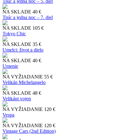
Tisíc a jedna noc – 5. diel
NA SKLADE
40 €
Tisíc a jedna noc – 7. diel
NA SKLADE
105 €
Tokyo Chic
NA SKLADE
35 €
Umelci: život a dielo
NA SKLADE
40 €
Umenie
NA VYŽIADANIE
55 €
Velikán Michelangelo
NA SKLADE
48 €
Velikáni vojen
NA VYŽIADANIE
120 €
Vespa
NA VYŽIADANIE
120 €
Vintage Cars (2nd Edition)