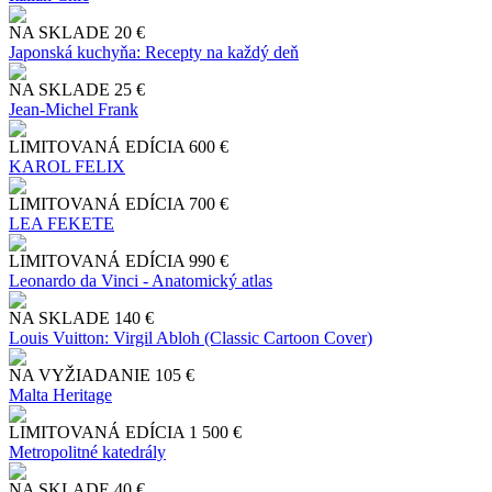
NA SKLADE
20 €
Japonská kuchyňa: Recepty na každý deň
NA SKLADE
25 €
Jean-Michel Frank
LIMITOVANÁ EDÍCIA
600 €
KAROL FELIX
LIMITOVANÁ EDÍCIA
700 €
LEA FEKETE
LIMITOVANÁ EDÍCIA
990 €
Leonardo da Vinci - Anatomický atlas
NA SKLADE
140 €
Louis Vuitton: Virgil Abloh (Classic Cartoon Cover)
NA VYŽIADANIE
105 €
Malta Heritage
LIMITOVANÁ EDÍCIA
1 500 €
Metropolitné katedrály
NA SKLADE
40 €