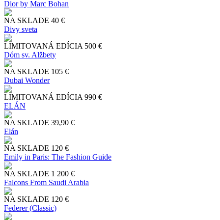
Dior by Marc Bohan
NA SKLADE
40 €
Divy sveta
LIMITOVANÁ EDÍCIA
500 €
Dóm sv. Alžbety
NA SKLADE
105 €
Dubai Wonder
LIMITOVANÁ EDÍCIA
990 €
ELÁN
NA SKLADE
39,90 €
Elán
NA SKLADE
120 €
Emily in Paris: The Fashion Guide
NA SKLADE
1 200 €
Falcons From Saudi Arabia
NA SKLADE
120 €
Federer (Classic)