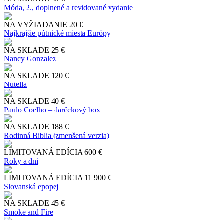
Móda, 2., doplnené a revidované vydanie
NA VYŽIADANIE
20 €
Najkrajšie pútnické miesta Európy
NA SKLADE
25 €
Nancy Gonzalez
NA SKLADE
120 €
Nutella
NA SKLADE
40 €
Paulo Coelho – darčekový box
NA SKLADE
188 €
Rodinná Biblia (zmenšená verzia)
LIMITOVANÁ EDÍCIA
600 €
Roky a dni
LIMITOVANÁ EDÍCIA
11 900 €
Slo​vanská epopej
NA SKLADE
45 €
Smoke and Fire