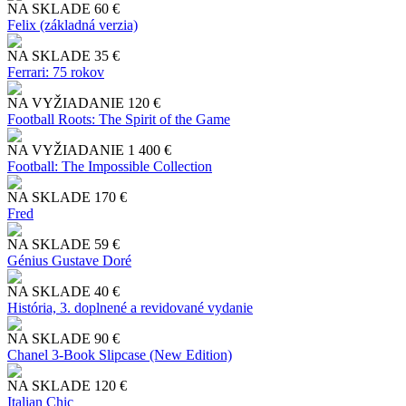
NA SKLADE
60 €
Felix (základná verzia)
NA SKLADE
35 €
Ferrari: 75 rokov
NA VYŽIADANIE
120 €
Football Roots: The Spirit of the Game
NA VYŽIADANIE
1 400 €
Football: The Impossible Collection
NA SKLADE
170 €
Fred
NA SKLADE
59 €
Génius Gustave Doré
NA SKLADE
40 €
História, 3. doplnené a revidované vydanie
NA SKLADE
90 €
Chanel 3-Book Slipcase (New Edition)
NA SKLADE
120 €
Italian Chic