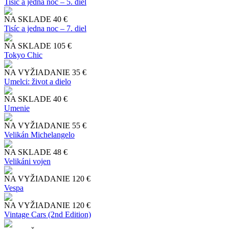
Tisíc a jedna noc – 5. diel
NA SKLADE
40 €
Tisíc a jedna noc – 7. diel
NA SKLADE
105 €
Tokyo Chic
NA VYŽIADANIE
35 €
Umelci: život a dielo
NA SKLADE
40 €
Umenie
NA VYŽIADANIE
55 €
Velikán Michelangelo
NA SKLADE
48 €
Velikáni vojen
NA VYŽIADANIE
120 €
Vespa
NA VYŽIADANIE
120 €
Vintage Cars (2nd Edition)