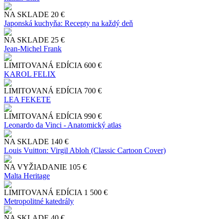
NA SKLADE
20 €
Japonská kuchyňa: Recepty na každý deň
NA SKLADE
25 €
Jean-Michel Frank
LIMITOVANÁ EDÍCIA
600 €
KAROL FELIX
LIMITOVANÁ EDÍCIA
700 €
LEA FEKETE
LIMITOVANÁ EDÍCIA
990 €
Leonardo da Vinci - Anatomický atlas
NA SKLADE
140 €
Louis Vuitton: Virgil Abloh (Classic Cartoon Cover)
NA VYŽIADANIE
105 €
Malta Heritage
LIMITOVANÁ EDÍCIA
1 500 €
Metropolitné katedrály
NA SKLADE
40 €