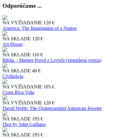
Odporúčame ...
NA VYŽIADANIE
120 €
America: The Imagination of a Nation
NA SKLADE
120 €
Art House
NA SKLADE
110 €
Biblia – Majster Pavol z Levoče (zmenšená verzia)
NA SKLADE
40 €
Civilizácia
NA VYŽIADANIE
105 €
Costa Rica Vida
NA VYŽIADANIE
120 €
David Webb: The Quintessential American Jeweler
NA SKLADE
195 €
Dior by John Galliano
NA SKLADE
195 €