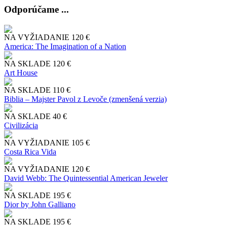
Odporúčame ...
NA VYŽIADANIE
120 €
America: The Imagination of a Nation
NA SKLADE
120 €
Art House
NA SKLADE
110 €
Biblia – Majster Pavol z Levoče (zmenšená verzia)
NA SKLADE
40 €
Civilizácia
NA VYŽIADANIE
105 €
Costa Rica Vida
NA VYŽIADANIE
120 €
David Webb: The Quintessential American Jeweler
NA SKLADE
195 €
Dior by John Galliano
NA SKLADE
195 €