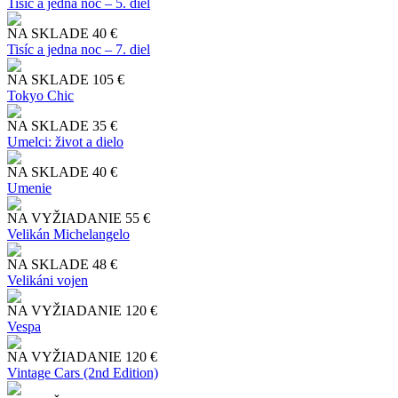
Tisíc a jedna noc – 5. diel
NA SKLADE
40 €
Tisíc a jedna noc – 7. diel
NA SKLADE
105 €
Tokyo Chic
NA SKLADE
35 €
Umelci: život a dielo
NA SKLADE
40 €
Umenie
NA VYŽIADANIE
55 €
Velikán Michelangelo
NA SKLADE
48 €
Velikáni vojen
NA VYŽIADANIE
120 €
Vespa
NA VYŽIADANIE
120 €
Vintage Cars (2nd Edition)