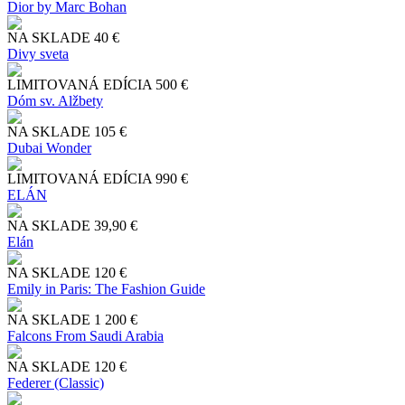
Dior by Marc Bohan
NA SKLADE
40 €
Divy sveta
LIMITOVANÁ EDÍCIA
500 €
Dóm sv. Alžbety
NA SKLADE
105 €
Dubai Wonder
LIMITOVANÁ EDÍCIA
990 €
ELÁN
NA SKLADE
39,90 €
Elán
NA SKLADE
120 €
Emily in Paris: The Fashion Guide
NA SKLADE
1 200 €
Falcons From Saudi Arabia
NA SKLADE
120 €
Federer (Classic)