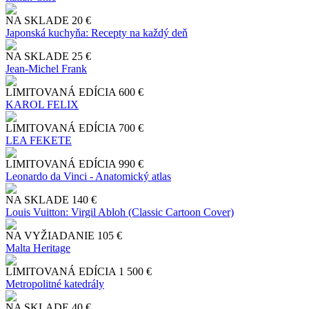
NA SKLADE
20 €
Japonská kuchyňa: Recepty na každý deň
NA SKLADE
25 €
Jean-Michel Frank
LIMITOVANÁ EDÍCIA
600 €
KAROL FELIX
LIMITOVANÁ EDÍCIA
700 €
LEA FEKETE
LIMITOVANÁ EDÍCIA
990 €
Leonardo da Vinci - Anatomický atlas
NA SKLADE
140 €
Louis Vuitton: Virgil Abloh (Classic Cartoon Cover)
NA VYŽIADANIE
105 €
Malta Heritage
LIMITOVANÁ EDÍCIA
1 500 €
Metropolitné katedrály
NA SKLADE
40 €