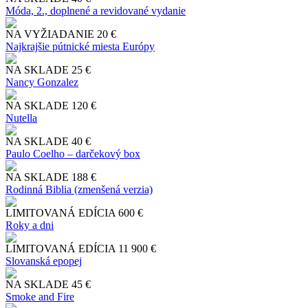
Móda, 2., doplnené a revidované vydanie
NA VYŽIADANIE
20 €
Najkrajšie pútnické miesta Európy
NA SKLADE
25 €
Nancy Gonzalez
NA SKLADE
120 €
Nutella
NA SKLADE
40 €
Paulo Coelho – darčekový box
NA SKLADE
188 €
Rodinná Biblia (zmenšená verzia)
LIMITOVANÁ EDÍCIA
600 €
Roky a dni
LIMITOVANÁ EDÍCIA
11 900 €
Slo​vanská epopej
NA SKLADE
45 €
Smoke and Fire