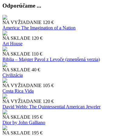
Odporúčame ...
NA VYŽIADANIE
120 €
America: The Imagination of a Nation
NA SKLADE
120 €
Art House
NA SKLADE
110 €
Biblia – Majster Pavol z Levoče (zmenšená verzia)
NA SKLADE
40 €
Civilizácia
NA VYŽIADANIE
105 €
Costa Rica Vida
NA VYŽIADANIE
120 €
David Webb: The Quintessential American Jeweler
NA SKLADE
195 €
Dior by John Galliano
NA SKLADE
195 €