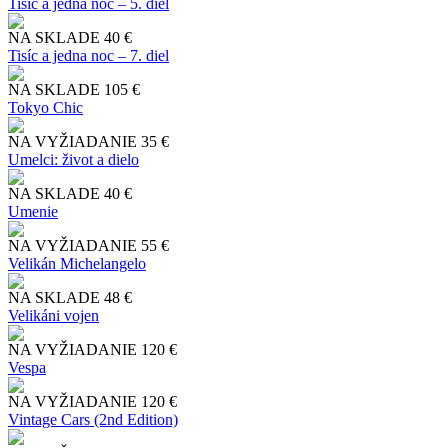
Tisíc a jedna noc – 5. diel
NA SKLADE
40 €
Tisíc a jedna noc – 7. diel
NA SKLADE
105 €
Tokyo Chic
NA VYŽIADANIE
35 €
Umelci: život a dielo
NA SKLADE
40 €
Umenie
NA VYŽIADANIE
55 €
Velikán Michelangelo
NA SKLADE
48 €
Velikáni vojen
NA VYŽIADANIE
120 €
Vespa
NA VYŽIADANIE
120 €
Vintage Cars (2nd Edition)