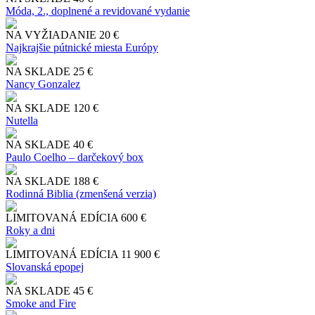
Móda, 2., doplnené a revidované vydanie
NA VYŽIADANIE
20 €
Najkrajšie pútnické miesta Európy
NA SKLADE
25 €
Nancy Gonzalez
NA SKLADE
120 €
Nutella
NA SKLADE
40 €
Paulo Coelho – darčekový box
NA SKLADE
188 €
Rodinná Biblia (zmenšená verzia)
LIMITOVANÁ EDÍCIA
600 €
Roky a dni
LIMITOVANÁ EDÍCIA
11 900 €
Slo​vanská epopej
NA SKLADE
45 €
Smoke and Fire