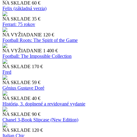
NA SKLADE
60 €
Felix (základná verzia)
NA SKLADE
35 €
Ferrari: 75 rokov
NA VYŽIADANIE
120 €
Football Roots: The Spirit of the Game
NA VYŽIADANIE
1 400 €
Football: The Impossible Collection
NA SKLADE
170 €
Fred
NA SKLADE
59 €
Génius Gustave Doré
NA SKLADE
40 €
História, 3. doplnené a revidované vydanie
NA SKLADE
90 €
Chanel 3-Book Slipcase (New Edition)
NA SKLADE
120 €
Italian Chic