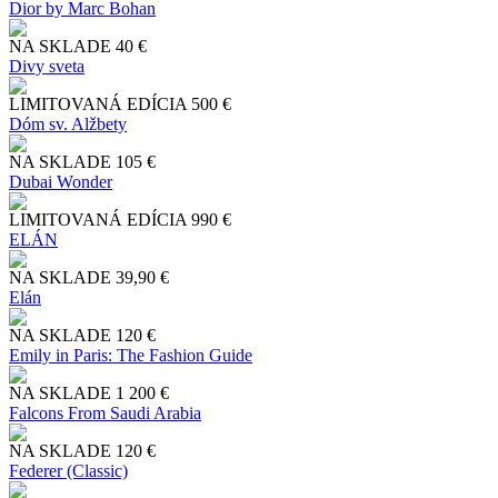
Dior by Marc Bohan
NA SKLADE
40 €
Divy sveta
LIMITOVANÁ EDÍCIA
500 €
Dóm sv. Alžbety
NA SKLADE
105 €
Dubai Wonder
LIMITOVANÁ EDÍCIA
990 €
ELÁN
NA SKLADE
39,90 €
Elán
NA SKLADE
120 €
Emily in Paris: The Fashion Guide
NA SKLADE
1 200 €
Falcons From Saudi Arabia
NA SKLADE
120 €
Federer (Classic)