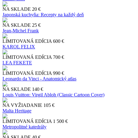
NA SKLADE
20 €
Japonská kuchyňa: Recepty na každý deň
NA SKLADE
25 €
Jean-Michel Frank
LIMITOVANÁ EDÍCIA
600 €
KAROL FELIX
LIMITOVANÁ EDÍCIA
700 €
LEA FEKETE
LIMITOVANÁ EDÍCIA
990 €
Leonardo da Vinci - Anatomický atlas
NA SKLADE
140 €
Louis Vuitton: Virgil Abloh (Classic Cartoon Cover)
NA VYŽIADANIE
105 €
Malta Heritage
LIMITOVANÁ EDÍCIA
1 500 €
Metropolitné katedrály
NA SKLADE
40 €