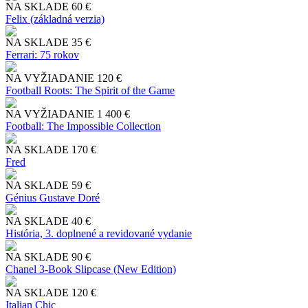
NA SKLADE
60 €
Felix (základná verzia)
NA SKLADE
35 €
Ferrari: 75 rokov
NA VYŽIADANIE
120 €
Football Roots: The Spirit of the Game
NA VYŽIADANIE
1 400 €
Football: The Impossible Collection
NA SKLADE
170 €
Fred
NA SKLADE
59 €
Génius Gustave Doré
NA SKLADE
40 €
História, 3. doplnené a revidované vydanie
NA SKLADE
90 €
Chanel 3-Book Slipcase (New Edition)
NA SKLADE
120 €
Italian Chic