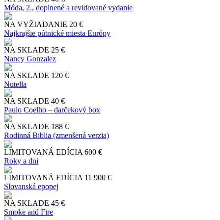
Móda, 2., doplnené a revidované vydanie
NA VYŽIADANIE
20 €
Najkrajšie pútnické miesta Európy
NA SKLADE
25 €
Nancy Gonzalez
NA SKLADE
120 €
Nutella
NA SKLADE
40 €
Paulo Coelho – darčekový box
NA SKLADE
188 €
Rodinná Biblia (zmenšená verzia)
LIMITOVANÁ EDÍCIA
600 €
Roky a dni
LIMITOVANÁ EDÍCIA
11 900 €
Slo​vanská epopej
NA SKLADE
45 €
Smoke and Fire