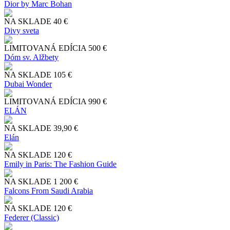
Dior by Marc Bohan
NA SKLADE
40 €
Divy sveta
LIMITOVANÁ EDÍCIA
500 €
Dóm sv. Alžbety
NA SKLADE
105 €
Dubai Wonder
LIMITOVANÁ EDÍCIA
990 €
ELÁN
NA SKLADE
39,90 €
Elán
NA SKLADE
120 €
Emily in Paris: The Fashion Guide
NA SKLADE
1 200 €
Falcons From Saudi Arabia
NA SKLADE
120 €
Federer (Classic)