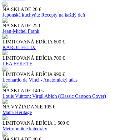
NA SKLADE
20 €
Japonská kuchyňa: Recepty na každý deň
NA SKLADE
25 €
Jean-Michel Frank
LIMITOVANÁ EDÍCIA
600 €
KAROL FELIX
LIMITOVANÁ EDÍCIA
700 €
LEA FEKETE
LIMITOVANÁ EDÍCIA
990 €
Leonardo da Vinci - Anatomický atlas
NA SKLADE
140 €
Louis Vuitton: Virgil Abloh (Classic Cartoon Cover)
NA VYŽIADANIE
105 €
Malta Heritage
LIMITOVANÁ EDÍCIA
1 500 €
Metropolitné katedrály
NA SKLADE
40 €