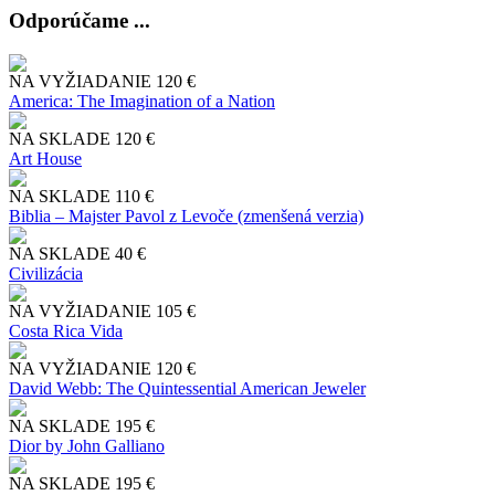
Odporúčame ...
NA VYŽIADANIE
120 €
America: The Imagination of a Nation
NA SKLADE
120 €
Art House
NA SKLADE
110 €
Biblia – Majster Pavol z Levoče (zmenšená verzia)
NA SKLADE
40 €
Civilizácia
NA VYŽIADANIE
105 €
Costa Rica Vida
NA VYŽIADANIE
120 €
David Webb: The Quintessential American Jeweler
NA SKLADE
195 €
Dior by John Galliano
NA SKLADE
195 €