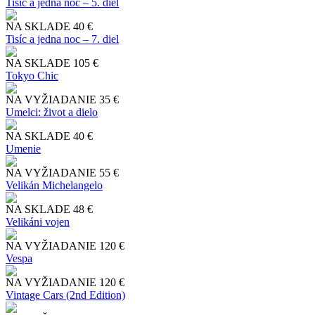
Tisíc a jedna noc – 5. diel
NA SKLADE
40 €
Tisíc a jedna noc – 7. diel
NA SKLADE
105 €
Tokyo Chic
NA VYŽIADANIE
35 €
Umelci: život a dielo
NA SKLADE
40 €
Umenie
NA VYŽIADANIE
55 €
Velikán Michelangelo
NA SKLADE
48 €
Velikáni vojen
NA VYŽIADANIE
120 €
Vespa
NA VYŽIADANIE
120 €
Vintage Cars (2nd Edition)