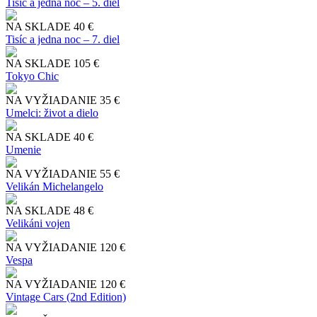
Tisíc a jedna noc – 5. diel
NA SKLADE
40 €
Tisíc a jedna noc – 7. diel
NA SKLADE
105 €
Tokyo Chic
NA VYŽIADANIE
35 €
Umelci: život a dielo
NA SKLADE
40 €
Umenie
NA VYŽIADANIE
55 €
Velikán Michelangelo
NA SKLADE
48 €
Velikáni vojen
NA VYŽIADANIE
120 €
Vespa
NA VYŽIADANIE
120 €
Vintage Cars (2nd Edition)