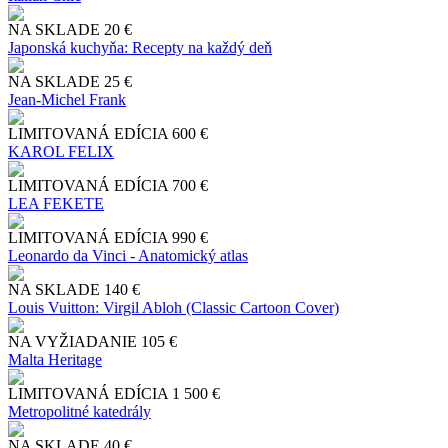
NA SKLADE
20 €
Japonská kuchyňa: Recepty na každý deň
NA SKLADE
25 €
Jean-Michel Frank
LIMITOVANÁ EDÍCIA
600 €
KAROL FELIX
LIMITOVANÁ EDÍCIA
700 €
LEA FEKETE
LIMITOVANÁ EDÍCIA
990 €
Leonardo da Vinci - Anatomický atlas
NA SKLADE
140 €
Louis Vuitton: Virgil Abloh (Classic Cartoon Cover)
NA VYŽIADANIE
105 €
Malta Heritage
LIMITOVANÁ EDÍCIA
1 500 €
Metropolitné katedrály
NA SKLADE
40 €