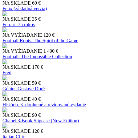
NA SKLADE
60 €
Felix (základná verzia)
NA SKLADE
35 €
Ferrari: 75 rokov
NA VYŽIADANIE
120 €
Football Roots: The Spirit of the Game
NA VYŽIADANIE
1 400 €
Football: The Impossible Collection
NA SKLADE
170 €
Fred
NA SKLADE
59 €
Génius Gustave Doré
NA SKLADE
40 €
História, 3. doplnené a revidované vydanie
NA SKLADE
90 €
Chanel 3-Book Slipcase (New Edition)
NA SKLADE
120 €
Italian Chic