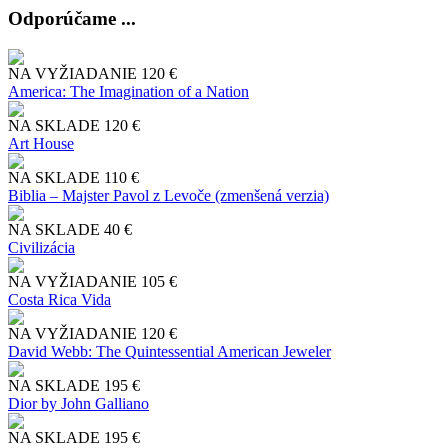
Odporúčame ...
NA VYŽIADANIE
120 €
America: The Imagination of a Nation
NA SKLADE
120 €
Art House
NA SKLADE
110 €
Biblia – Majster Pavol z Levoče (zmenšená verzia)
NA SKLADE
40 €
Civilizácia
NA VYŽIADANIE
105 €
Costa Rica Vida
NA VYŽIADANIE
120 €
David Webb: The Quintessential American Jeweler
NA SKLADE
195 €
Dior by John Galliano
NA SKLADE
195 €