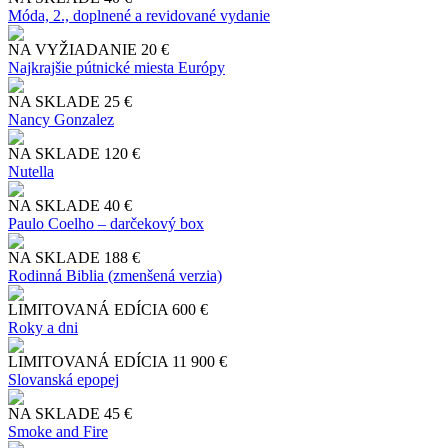
Móda, 2., doplnené a revidované vydanie
NA VYŽIADANIE
20 €
Najkrajšie pútnické miesta Európy
NA SKLADE
25 €
Nancy Gonzalez
NA SKLADE
120 €
Nutella
NA SKLADE
40 €
Paulo Coelho – darčekový box
NA SKLADE
188 €
Rodinná Biblia (zmenšená verzia)
LIMITOVANÁ EDÍCIA
600 €
Roky a dni
LIMITOVANÁ EDÍCIA
11 900 €
Slo​vanská epopej
NA SKLADE
45 €
Smoke and Fire