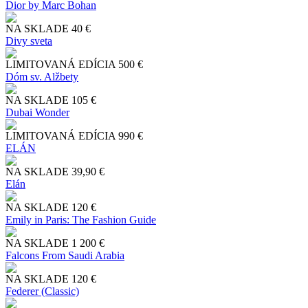
Dior by Marc Bohan
NA SKLADE
40 €
Divy sveta
LIMITOVANÁ EDÍCIA
500 €
Dóm sv. Alžbety
NA SKLADE
105 €
Dubai Wonder
LIMITOVANÁ EDÍCIA
990 €
ELÁN
NA SKLADE
39,90 €
Elán
NA SKLADE
120 €
Emily in Paris: The Fashion Guide
NA SKLADE
1 200 €
Falcons From Saudi Arabia
NA SKLADE
120 €
Federer (Classic)