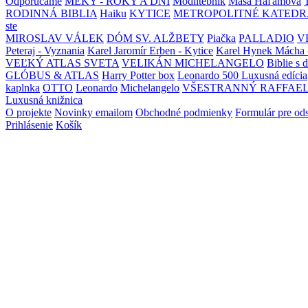
Odporúčame
MEKY - ROKY A DNI
Modlitebník
Maša Haľamová
RODINNÁ BIBLIA
Haiku
KYTICE
METROPOLITNÉ KATEDR
ste
MIROSLAV VÁLEK
DÓM SV. ALŽBETY
Piačka
PALLADIO
V
Peteraj - Vyznania
Karel Jaromír Erben - Kytice
Karel Hynek Mácha 
VEĽKÝ ATLAS SVETA
VELIKÁN MICHELANGELO
Biblie s 
GLÓBUS & ATLAS
Harry Potter box
Leonardo 500 Luxusná edícia
kaplnka
OTTO
Leonardo
Michelangelo
VŠESTRANNÝ RAFFAE
Luxusná knižnica
O projekte
Novinky emailom
Obchodné podmienky
Formulár pre od
Prihlásenie
Košík