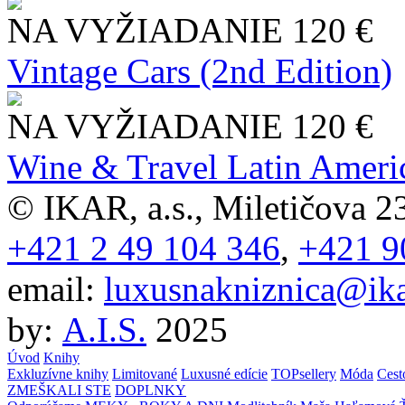
NA VYŽIADANIE
120 €
Vintage Cars (2nd Edition)
NA VYŽIADANIE
120 €
Wine & Travel Latin Ameri
© IKAR, a.s., Miletičova 23
+421 2 49 104 346
,
+421 9
email:
luxusnakniznica@ika
by:
A.I.S.
2025
Úvod
Knihy
Exkluzívne knihy
Limitované
Luxusné edície
TOPsellery
Móda
Cest
ZMEŠKALI STE
DOPLNKY