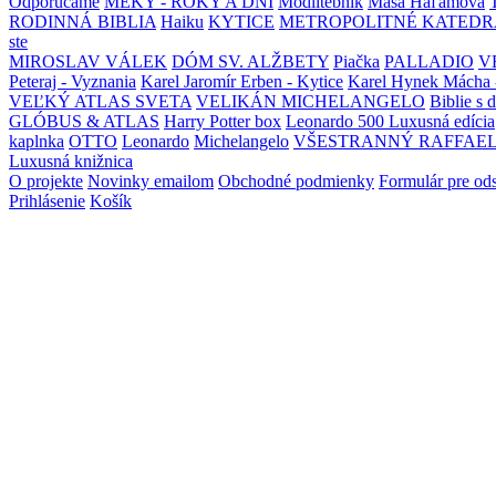
Odporúčame
MEKY - ROKY A DNI
Modlitebník
Maša Haľamová
RODINNÁ BIBLIA
Haiku
KYTICE
METROPOLITNÉ KATEDR
ste
MIROSLAV VÁLEK
DÓM SV. ALŽBETY
Piačka
PALLADIO
V
Peteraj - Vyznania
Karel Jaromír Erben - Kytice
Karel Hynek Mácha 
VEĽKÝ ATLAS SVETA
VELIKÁN MICHELANGELO
Biblie s 
GLÓBUS & ATLAS
Harry Potter box
Leonardo 500 Luxusná edícia
kaplnka
OTTO
Leonardo
Michelangelo
VŠESTRANNÝ RAFFAE
Luxusná knižnica
O projekte
Novinky emailom
Obchodné podmienky
Formulár pre od
Prihlásenie
Košík