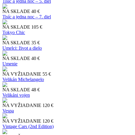
Tisíc a jedna noc – 5. diel
NA SKLADE
40 €
Tisíc a jedna noc – 7. diel
NA SKLADE
105 €
Tokyo Chic
NA SKLADE
35 €
Umelci: život a dielo
NA SKLADE
40 €
Umenie
NA VYŽIADANIE
55 €
Velikán Michelangelo
NA SKLADE
48 €
Velikáni vojen
NA VYŽIADANIE
120 €
Vespa
NA VYŽIADANIE
120 €
Vintage Cars (2nd Edition)