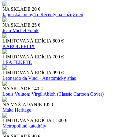
NA SKLADE
20 €
Japonská kuchyňa: Recepty na každý deň
NA SKLADE
25 €
Jean-Michel Frank
LIMITOVANÁ EDÍCIA
600 €
KAROL FELIX
LIMITOVANÁ EDÍCIA
700 €
LEA FEKETE
LIMITOVANÁ EDÍCIA
990 €
Leonardo da Vinci - Anatomický atlas
NA SKLADE
140 €
Louis Vuitton: Virgil Abloh (Classic Cartoon Cover)
NA VYŽIADANIE
105 €
Malta Heritage
LIMITOVANÁ EDÍCIA
1 500 €
Metropolitné katedrály
NA SKLADE
40 €