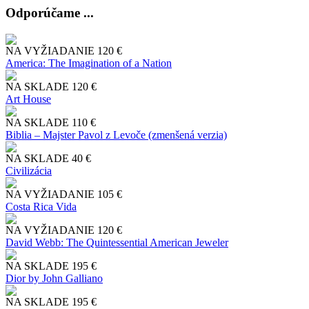
Odporúčame ...
NA VYŽIADANIE
120 €
America: The Imagination of a Nation
NA SKLADE
120 €
Art House
NA SKLADE
110 €
Biblia – Majster Pavol z Levoče (zmenšená verzia)
NA SKLADE
40 €
Civilizácia
NA VYŽIADANIE
105 €
Costa Rica Vida
NA VYŽIADANIE
120 €
David Webb: The Quintessential American Jeweler
NA SKLADE
195 €
Dior by John Galliano
NA SKLADE
195 €