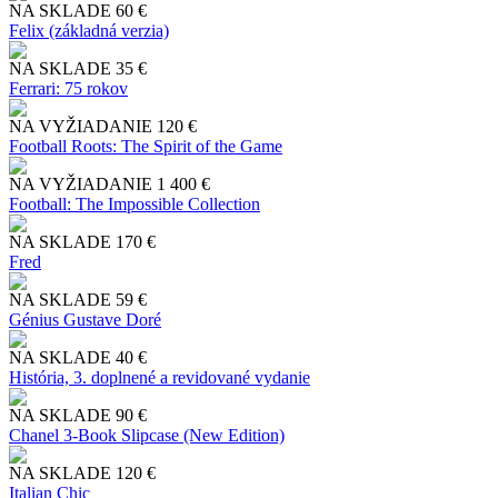
NA SKLADE
60 €
Felix (základná verzia)
NA SKLADE
35 €
Ferrari: 75 rokov
NA VYŽIADANIE
120 €
Football Roots: The Spirit of the Game
NA VYŽIADANIE
1 400 €
Football: The Impossible Collection
NA SKLADE
170 €
Fred
NA SKLADE
59 €
Génius Gustave Doré
NA SKLADE
40 €
História, 3. doplnené a revidované vydanie
NA SKLADE
90 €
Chanel 3-Book Slipcase (New Edition)
NA SKLADE
120 €
Italian Chic