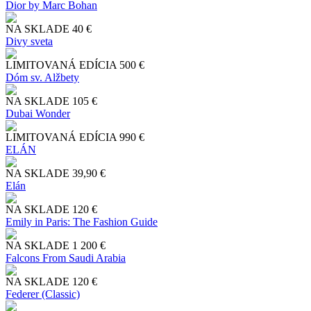
Dior by Marc Bohan
NA SKLADE
40 €
Divy sveta
LIMITOVANÁ EDÍCIA
500 €
Dóm sv. Alžbety
NA SKLADE
105 €
Dubai Wonder
LIMITOVANÁ EDÍCIA
990 €
ELÁN
NA SKLADE
39,90 €
Elán
NA SKLADE
120 €
Emily in Paris: The Fashion Guide
NA SKLADE
1 200 €
Falcons From Saudi Arabia
NA SKLADE
120 €
Federer (Classic)