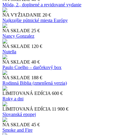
Móda, 2., doplnené a revidované vydanie
NA VYŽIADANIE
20 €
Najkrajšie pútnické miesta Európy
NA SKLADE
25 €
Nancy Gonzalez
NA SKLADE
120 €
Nutella
NA SKLADE
40 €
Paulo Coelho – darčekový box
NA SKLADE
188 €
Rodinná Biblia (zmenšená verzia)
LIMITOVANÁ EDÍCIA
600 €
Roky a dni
LIMITOVANÁ EDÍCIA
11 900 €
Slo​vanská epopej
NA SKLADE
45 €
Smoke and Fire