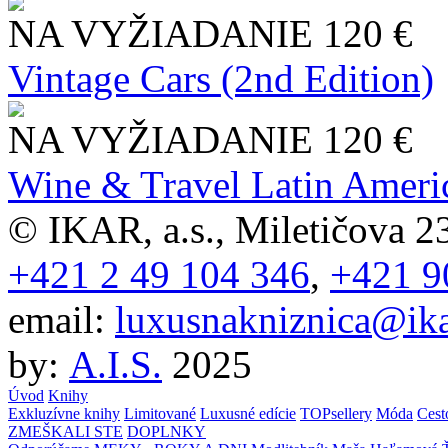
NA VYŽIADANIE
120 €
Vintage Cars (2nd Edition)
NA VYŽIADANIE
120 €
Wine & Travel Latin Ameri
© IKAR, a.s., Miletičova 23
+421 2 49 104 346
,
+421 9
email:
luxusnakniznica@ika
by:
A.I.S.
2025
Úvod
Knihy
Exkluzívne knihy
Limitované
Luxusné edície
TOPsellery
Móda
Cest
ZMEŠKALI STE
DOPLNKY