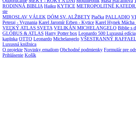
Odporúčame
MEKY - ROKY A DNI
Modlitebník
Maša Haľamová
RODINNÁ BIBLIA
Haiku
KYTICE
METROPOLITNÉ KATEDR
ste
MIROSLAV VÁLEK
DÓM SV. ALŽBETY
Piačka
PALLADIO
V
Peteraj - Vyznania
Karel Jaromír Erben - Kytice
Karel Hynek Mácha 
VEĽKÝ ATLAS SVETA
VELIKÁN MICHELANGELO
Biblie s 
GLÓBUS & ATLAS
Harry Potter box
Leonardo 500 Luxusná edícia
kaplnka
OTTO
Leonardo
Michelangelo
VŠESTRANNÝ RAFFAE
Luxusná knižnica
O projekte
Novinky emailom
Obchodné podmienky
Formulár pre od
Prihlásenie
Košík