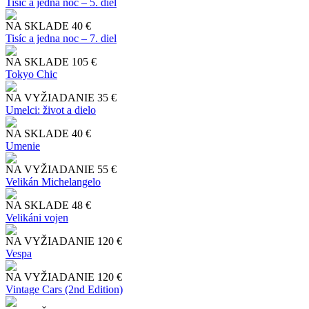
Tisíc a jedna noc – 5. diel
NA SKLADE
40 €
Tisíc a jedna noc – 7. diel
NA SKLADE
105 €
Tokyo Chic
NA VYŽIADANIE
35 €
Umelci: život a dielo
NA SKLADE
40 €
Umenie
NA VYŽIADANIE
55 €
Velikán Michelangelo
NA SKLADE
48 €
Velikáni vojen
NA VYŽIADANIE
120 €
Vespa
NA VYŽIADANIE
120 €
Vintage Cars (2nd Edition)