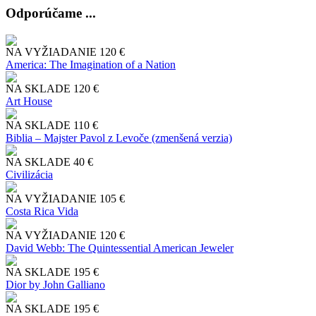
Odporúčame ...
NA VYŽIADANIE
120 €
America: The Imagination of a Nation
NA SKLADE
120 €
Art House
NA SKLADE
110 €
Biblia – Majster Pavol z Levoče (zmenšená verzia)
NA SKLADE
40 €
Civilizácia
NA VYŽIADANIE
105 €
Costa Rica Vida
NA VYŽIADANIE
120 €
David Webb: The Quintessential American Jeweler
NA SKLADE
195 €
Dior by John Galliano
NA SKLADE
195 €