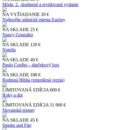
Móda, 2., doplnené a revidované vydanie
NA VYŽIADANIE
20 €
Najkrajšie pútnické miesta Európy
NA SKLADE
25 €
Nancy Gonzalez
NA SKLADE
120 €
Nutella
NA SKLADE
40 €
Paulo Coelho – darčekový box
NA SKLADE
188 €
Rodinná Biblia (zmenšená verzia)
LIMITOVANÁ EDÍCIA
600 €
Roky a dni
LIMITOVANÁ EDÍCIA
11 900 €
Slo​vanská epopej
NA SKLADE
45 €
Smoke and Fire