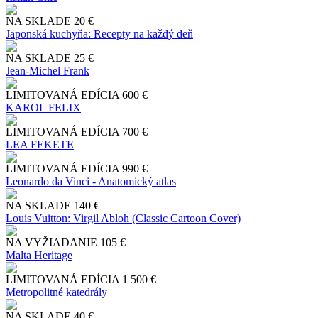
NA SKLADE
20 €
Japonská kuchyňa: Recepty na každý deň
NA SKLADE
25 €
Jean-Michel Frank
LIMITOVANÁ EDÍCIA
600 €
KAROL FELIX
LIMITOVANÁ EDÍCIA
700 €
LEA FEKETE
LIMITOVANÁ EDÍCIA
990 €
Leonardo da Vinci - Anatomický atlas
NA SKLADE
140 €
Louis Vuitton: Virgil Abloh (Classic Cartoon Cover)
NA VYŽIADANIE
105 €
Malta Heritage
LIMITOVANÁ EDÍCIA
1 500 €
Metropolitné katedrály
NA SKLADE
40 €