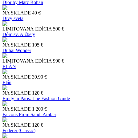
Dior by Marc Bohan
NA SKLADE
40 €
Divy sveta
LIMITOVANÁ EDÍCIA
500 €
Dóm sv. Alžbety
NA SKLADE
105 €
Dubai Wonder
LIMITOVANÁ EDÍCIA
990 €
ELÁN
NA SKLADE
39,90 €
Elán
NA SKLADE
120 €
Emily in Paris: The Fashion Guide
NA SKLADE
1 200 €
Falcons From Saudi Arabia
NA SKLADE
120 €
Federer (Classic)