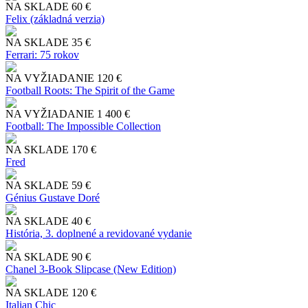
NA SKLADE
60 €
Felix (základná verzia)
NA SKLADE
35 €
Ferrari: 75 rokov
NA VYŽIADANIE
120 €
Football Roots: The Spirit of the Game
NA VYŽIADANIE
1 400 €
Football: The Impossible Collection
NA SKLADE
170 €
Fred
NA SKLADE
59 €
Génius Gustave Doré
NA SKLADE
40 €
História, 3. doplnené a revidované vydanie
NA SKLADE
90 €
Chanel 3-Book Slipcase (New Edition)
NA SKLADE
120 €
Italian Chic