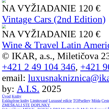
NA VYŽIADANIE
120 €
Vintage Cars (2nd Edition)
NA VYŽIADANIE
120 €
Wine & Travel Latin Ameri
© IKAR, a.s., Miletičova 23
+421 2 49 104 346
,
+421 9
email:
luxusnakniznica@ika
by:
A.I.S.
2025
Úvod
Knihy
Exkluzívne knihy
Limitované
Luxusné edície
TOPsellery
Móda
Cest
ZMEŠKALI STE
DOPLNKY