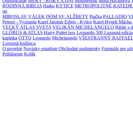
Odporúčame
MEKY - ROKY A DNI
Modlitebník
Maša Haľamová
RODINNÁ BIBLIA
Haiku
KYTICE
METROPOLITNÉ KATEDR
ste
MIROSLAV VÁLEK
DÓM SV. ALŽBETY
Piačka
PALLADIO
V
Peteraj - Vyznania
Karel Jaromír Erben - Kytice
Karel Hynek Mácha 
VEĽKÝ ATLAS SVETA
VELIKÁN MICHELANGELO
Biblie s 
GLÓBUS & ATLAS
Harry Potter box
Leonardo 500 Luxusná edícia
kaplnka
OTTO
Leonardo
Michelangelo
VŠESTRANNÝ RAFFAE
Luxusná knižnica
O projekte
Novinky emailom
Obchodné podmienky
Formulár pre od
Prihlásenie
Košík