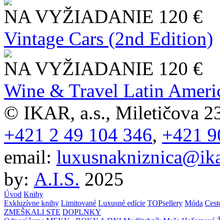
NA VYŽIADANIE
120 €
Vintage Cars (2nd Edition)
NA VYŽIADANIE
120 €
Wine & Travel Latin Ameri
© IKAR, a.s., Miletičova 23
+421 2 49 104 346
,
+421 9
email:
luxusnakniznica@ika
by:
A.I.S.
2025
Úvod
Knihy
Exkluzívne knihy
Limitované
Luxusné edície
TOPsellery
Móda
Cest
ZMEŠKALI STE
DOPLNKY