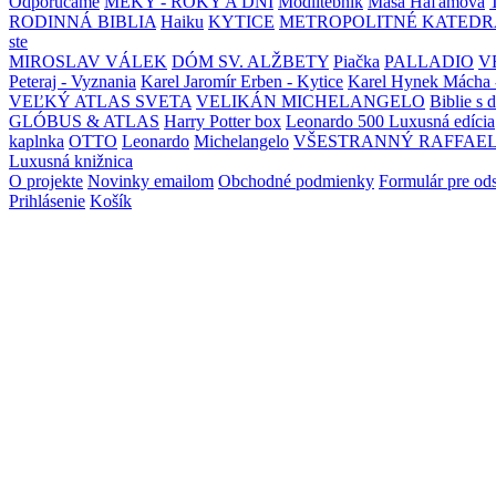
Odporúčame
MEKY - ROKY A DNI
Modlitebník
Maša Haľamová
RODINNÁ BIBLIA
Haiku
KYTICE
METROPOLITNÉ KATEDR
ste
MIROSLAV VÁLEK
DÓM SV. ALŽBETY
Piačka
PALLADIO
V
Peteraj - Vyznania
Karel Jaromír Erben - Kytice
Karel Hynek Mácha 
VEĽKÝ ATLAS SVETA
VELIKÁN MICHELANGELO
Biblie s 
GLÓBUS & ATLAS
Harry Potter box
Leonardo 500 Luxusná edícia
kaplnka
OTTO
Leonardo
Michelangelo
VŠESTRANNÝ RAFFAE
Luxusná knižnica
O projekte
Novinky emailom
Obchodné podmienky
Formulár pre od
Prihlásenie
Košík