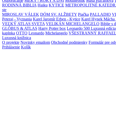
Odporúčame
MEKY - ROKY A DNI
Modlitebník
Maša Haľamová
RODINNÁ BIBLIA
Haiku
KYTICE
METROPOLITNÉ KATEDR
ste
MIROSLAV VÁLEK
DÓM SV. ALŽBETY
Piačka
PALLADIO
V
Peteraj - Vyznania
Karel Jaromír Erben - Kytice
Karel Hynek Mácha 
VEĽKÝ ATLAS SVETA
VELIKÁN MICHELANGELO
Biblie s 
GLÓBUS & ATLAS
Harry Potter box
Leonardo 500 Luxusná edícia
kaplnka
OTTO
Leonardo
Michelangelo
VŠESTRANNÝ RAFFAE
Luxusná knižnica
O projekte
Novinky emailom
Obchodné podmienky
Formulár pre od
Prihlásenie
Košík