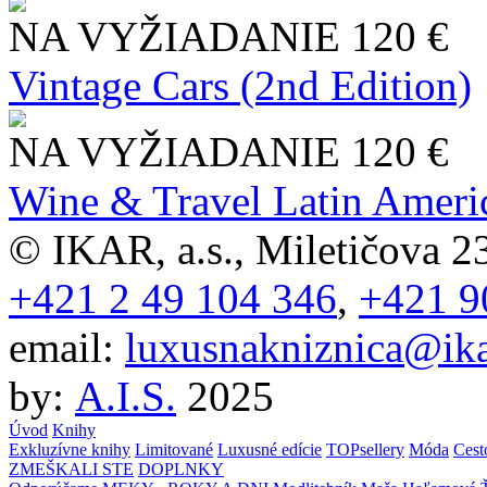
NA VYŽIADANIE
120 €
Vintage Cars (2nd Edition)
NA VYŽIADANIE
120 €
Wine & Travel Latin Ameri
© IKAR, a.s., Miletičova 23
+421 2 49 104 346
,
+421 9
email:
luxusnakniznica@ika
by:
A.I.S.
2025
Úvod
Knihy
Exkluzívne knihy
Limitované
Luxusné edície
TOPsellery
Móda
Cest
ZMEŠKALI STE
DOPLNKY