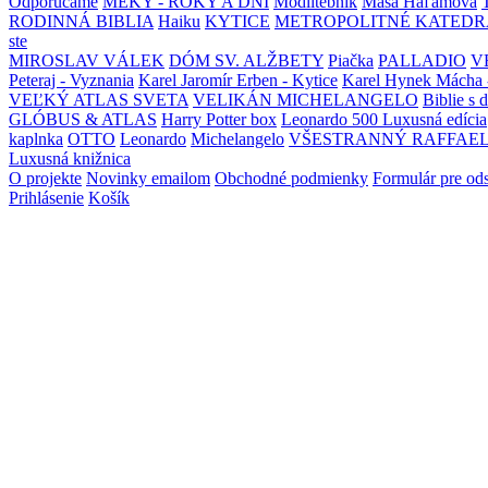
Odporúčame
MEKY - ROKY A DNI
Modlitebník
Maša Haľamová
RODINNÁ BIBLIA
Haiku
KYTICE
METROPOLITNÉ KATEDR
ste
MIROSLAV VÁLEK
DÓM SV. ALŽBETY
Piačka
PALLADIO
V
Peteraj - Vyznania
Karel Jaromír Erben - Kytice
Karel Hynek Mácha 
VEĽKÝ ATLAS SVETA
VELIKÁN MICHELANGELO
Biblie s 
GLÓBUS & ATLAS
Harry Potter box
Leonardo 500 Luxusná edícia
kaplnka
OTTO
Leonardo
Michelangelo
VŠESTRANNÝ RAFFAE
Luxusná knižnica
O projekte
Novinky emailom
Obchodné podmienky
Formulár pre od
Prihlásenie
Košík