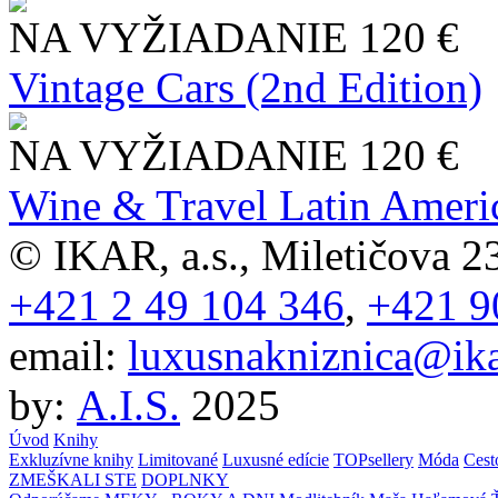
NA VYŽIADANIE
120 €
Vintage Cars (2nd Edition)
NA VYŽIADANIE
120 €
Wine & Travel Latin Ameri
© IKAR, a.s., Miletičova 23
+421 2 49 104 346
,
+421 9
email:
luxusnakniznica@ika
by:
A.I.S.
2025
Úvod
Knihy
Exkluzívne knihy
Limitované
Luxusné edície
TOPsellery
Móda
Cest
ZMEŠKALI STE
DOPLNKY