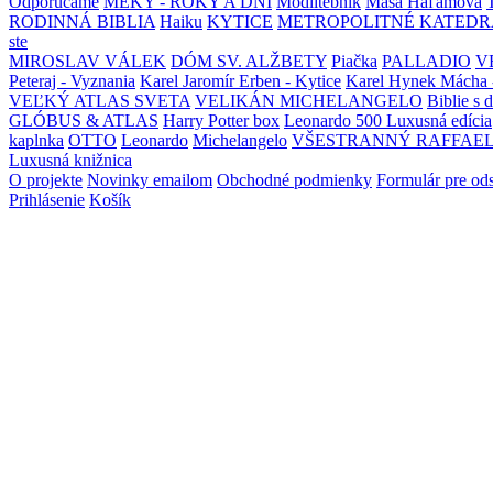
Odporúčame
MEKY - ROKY A DNI
Modlitebník
Maša Haľamová
RODINNÁ BIBLIA
Haiku
KYTICE
METROPOLITNÉ KATEDR
ste
MIROSLAV VÁLEK
DÓM SV. ALŽBETY
Piačka
PALLADIO
V
Peteraj - Vyznania
Karel Jaromír Erben - Kytice
Karel Hynek Mácha 
VEĽKÝ ATLAS SVETA
VELIKÁN MICHELANGELO
Biblie s 
GLÓBUS & ATLAS
Harry Potter box
Leonardo 500 Luxusná edícia
kaplnka
OTTO
Leonardo
Michelangelo
VŠESTRANNÝ RAFFAE
Luxusná knižnica
O projekte
Novinky emailom
Obchodné podmienky
Formulár pre od
Prihlásenie
Košík