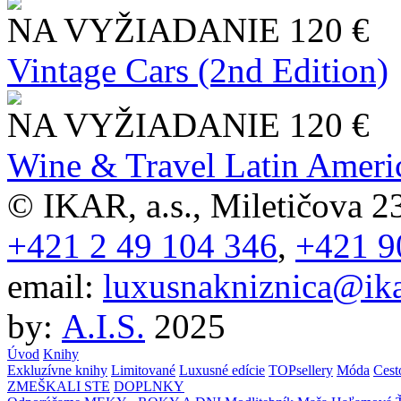
NA VYŽIADANIE
120 €
Vintage Cars (2nd Edition)
NA VYŽIADANIE
120 €
Wine & Travel Latin Ameri
© IKAR, a.s., Miletičova 23
+421 2 49 104 346
,
+421 9
email:
luxusnakniznica@ika
by:
A.I.S.
2025
Úvod
Knihy
Exkluzívne knihy
Limitované
Luxusné edície
TOPsellery
Móda
Cest
ZMEŠKALI STE
DOPLNKY