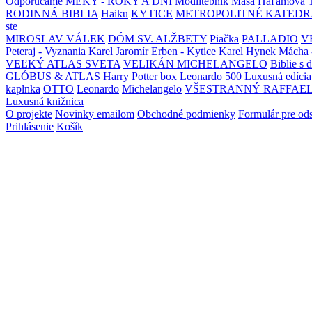
Odporúčame
MEKY - ROKY A DNI
Modlitebník
Maša Haľamová
RODINNÁ BIBLIA
Haiku
KYTICE
METROPOLITNÉ KATEDR
ste
MIROSLAV VÁLEK
DÓM SV. ALŽBETY
Piačka
PALLADIO
V
Peteraj - Vyznania
Karel Jaromír Erben - Kytice
Karel Hynek Mácha 
VEĽKÝ ATLAS SVETA
VELIKÁN MICHELANGELO
Biblie s 
GLÓBUS & ATLAS
Harry Potter box
Leonardo 500 Luxusná edícia
kaplnka
OTTO
Leonardo
Michelangelo
VŠESTRANNÝ RAFFAE
Luxusná knižnica
O projekte
Novinky emailom
Obchodné podmienky
Formulár pre od
Prihlásenie
Košík