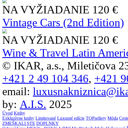
NA VYŽIADANIE
120 €
Vintage Cars (2nd Edition)
NA VYŽIADANIE
120 €
Wine & Travel Latin Ameri
© IKAR, a.s., Miletičova 23
+421 2 49 104 346
,
+421 9
email:
luxusnakniznica@ika
by:
A.I.S.
2025
Úvod
Knihy
Exkluzívne knihy
Limitované
Luxusné edície
TOPsellery
Móda
Cest
ZMEŠKALI STE
DOPLNKY