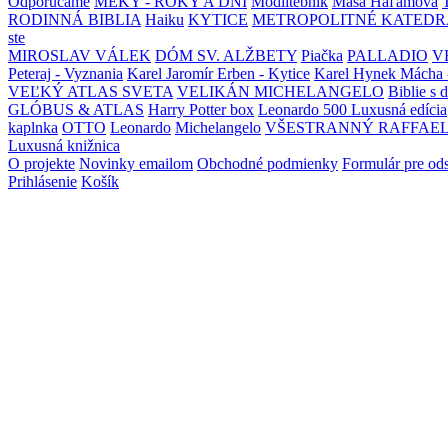
Odporúčame
MEKY - ROKY A DNI
Modlitebník
Maša Haľamová
RODINNÁ BIBLIA
Haiku
KYTICE
METROPOLITNÉ KATEDR
ste
MIROSLAV VÁLEK
DÓM SV. ALŽBETY
Piačka
PALLADIO
V
Peteraj - Vyznania
Karel Jaromír Erben - Kytice
Karel Hynek Mácha 
VEĽKÝ ATLAS SVETA
VELIKÁN MICHELANGELO
Biblie s 
GLÓBUS & ATLAS
Harry Potter box
Leonardo 500 Luxusná edícia
kaplnka
OTTO
Leonardo
Michelangelo
VŠESTRANNÝ RAFFAE
Luxusná knižnica
O projekte
Novinky emailom
Obchodné podmienky
Formulár pre od
Prihlásenie
Košík