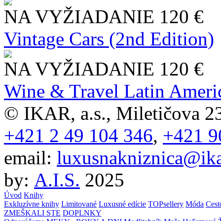
NA VYŽIADANIE
120 €
Vintage Cars (2nd Edition)
NA VYŽIADANIE
120 €
Wine & Travel Latin Ameri
© IKAR, a.s., Miletičova 23
+421 2 49 104 346
,
+421 9
email:
luxusnakniznica@ika
by:
A.I.S.
2025
Úvod
Knihy
Exkluzívne knihy
Limitované
Luxusné edície
TOPsellery
Móda
Cest
ZMEŠKALI STE
DOPLNKY