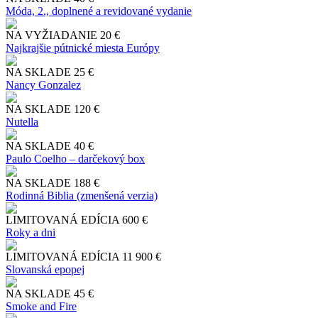
Móda, 2., doplnené a revidované vydanie
NA VYŽIADANIE
20 €
Najkrajšie pútnické miesta Európy
NA SKLADE
25 €
Nancy Gonzalez
NA SKLADE
120 €
Nutella
NA SKLADE
40 €
Paulo Coelho – darčekový box
NA SKLADE
188 €
Rodinná Biblia (zmenšená verzia)
LIMITOVANÁ EDÍCIA
600 €
Roky a dni
LIMITOVANÁ EDÍCIA
11 900 €
Slo​vanská epopej
NA SKLADE
45 €
Smoke and Fire