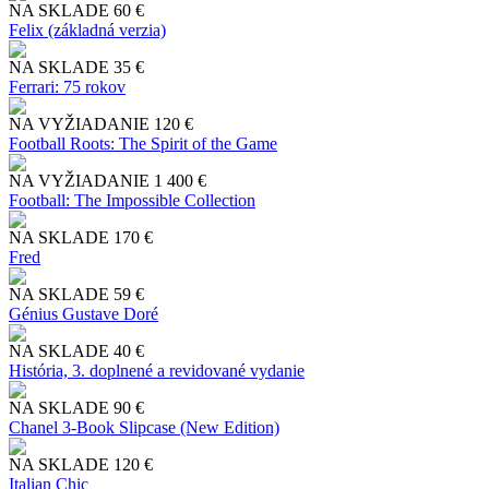
NA SKLADE
60 €
Felix (základná verzia)
NA SKLADE
35 €
Ferrari: 75 rokov
NA VYŽIADANIE
120 €
Football Roots: The Spirit of the Game
NA VYŽIADANIE
1 400 €
Football: The Impossible Collection
NA SKLADE
170 €
Fred
NA SKLADE
59 €
Génius Gustave Doré
NA SKLADE
40 €
História, 3. doplnené a revidované vydanie
NA SKLADE
90 €
Chanel 3-Book Slipcase (New Edition)
NA SKLADE
120 €
Italian Chic