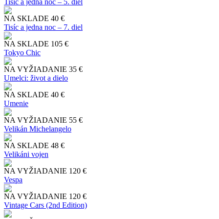
Tisíc a jedna noc – 5. diel
NA SKLADE
40 €
Tisíc a jedna noc – 7. diel
NA SKLADE
105 €
Tokyo Chic
NA VYŽIADANIE
35 €
Umelci: život a dielo
NA SKLADE
40 €
Umenie
NA VYŽIADANIE
55 €
Velikán Michelangelo
NA SKLADE
48 €
Velikáni vojen
NA VYŽIADANIE
120 €
Vespa
NA VYŽIADANIE
120 €
Vintage Cars (2nd Edition)