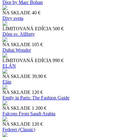
Dior by Marc Bohan
NA SKLADE
40 €
Divy sveta
LIMITOVANÁ EDÍCIA
500 €
Dóm sv. Alžbety
NA SKLADE
105 €
Dubai Wonder
LIMITOVANÁ EDÍCIA
990 €
ELÁN
NA SKLADE
39,90 €
Elán
NA SKLADE
120 €
Emily in Paris: The Fashion Guide
NA SKLADE
1 200 €
Falcons From Saudi Arabia
NA SKLADE
120 €
Federer (Classic)