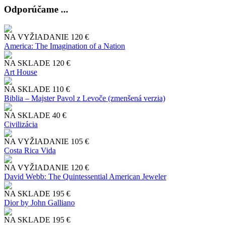
Odporúčame ...
NA VYŽIADANIE
120 €
America: The Imagination of a Nation
NA SKLADE
120 €
Art House
NA SKLADE
110 €
Biblia – Majster Pavol z Levoče (zmenšená verzia)
NA SKLADE
40 €
Civilizácia
NA VYŽIADANIE
105 €
Costa Rica Vida
NA VYŽIADANIE
120 €
David Webb: The Quintessential American Jeweler
NA SKLADE
195 €
Dior by John Galliano
NA SKLADE
195 €