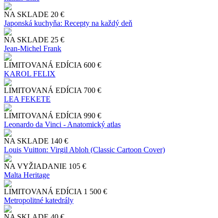
NA SKLADE
20 €
Japonská kuchyňa: Recepty na každý deň
NA SKLADE
25 €
Jean-Michel Frank
LIMITOVANÁ EDÍCIA
600 €
KAROL FELIX
LIMITOVANÁ EDÍCIA
700 €
LEA FEKETE
LIMITOVANÁ EDÍCIA
990 €
Leonardo da Vinci - Anatomický atlas
NA SKLADE
140 €
Louis Vuitton: Virgil Abloh (Classic Cartoon Cover)
NA VYŽIADANIE
105 €
Malta Heritage
LIMITOVANÁ EDÍCIA
1 500 €
Metropolitné katedrály
NA SKLADE
40 €