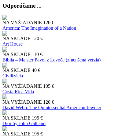
Odporúčame ...
NA VYŽIADANIE
120 €
America: The Imagination of a Nation
NA SKLADE
120 €
Art House
NA SKLADE
110 €
Biblia – Majster Pavol z Levoče (zmenšená verzia)
NA SKLADE
40 €
Civilizácia
NA VYŽIADANIE
105 €
Costa Rica Vida
NA VYŽIADANIE
120 €
David Webb: The Quintessential American Jeweler
NA SKLADE
195 €
Dior by John Galliano
NA SKLADE
195 €