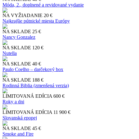
Móda, 2., doplnené a revidované vydanie
NA VYŽIADANIE
20 €
Najkrajšie pútnické miesta Európy
NA SKLADE
25 €
Nancy Gonzalez
NA SKLADE
120 €
Nutella
NA SKLADE
40 €
Paulo Coelho – darčekový box
NA SKLADE
188 €
Rodinná Biblia (zmenšená verzia)
LIMITOVANÁ EDÍCIA
600 €
Roky a dni
LIMITOVANÁ EDÍCIA
11 900 €
Slo​vanská epopej
NA SKLADE
45 €
Smoke and Fire