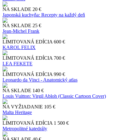
NA SKLADE
20 €
Japonská kuchyňa: Recepty na každý deň
NA SKLADE
25 €
Jean-Michel Frank
LIMITOVANÁ EDÍCIA
600 €
KAROL FELIX
LIMITOVANÁ EDÍCIA
700 €
LEA FEKETE
LIMITOVANÁ EDÍCIA
990 €
Leonardo da Vinci - Anatomický atlas
NA SKLADE
140 €
Louis Vuitton: Virgil Abloh (Classic Cartoon Cover)
NA VYŽIADANIE
105 €
Malta Heritage
LIMITOVANÁ EDÍCIA
1 500 €
Metropolitné katedrály
NA SKLADE
40 €