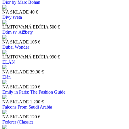
Dior by Marc Bohan
NA SKLADE
40 €
Divy sveta
LIMITOVANÁ EDÍCIA
500 €
Dóm sv. Alžbety
NA SKLADE
105 €
Dubai Wonder
LIMITOVANÁ EDÍCIA
990 €
ELÁN
NA SKLADE
39,90 €
Elán
NA SKLADE
120 €
Emily in Paris: The Fashion Guide
NA SKLADE
1 200 €
Falcons From Saudi Arabia
NA SKLADE
120 €
Federer (Classic)