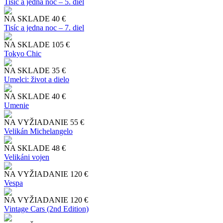
Tisíc a jedna noc – 5. diel
NA SKLADE
40 €
Tisíc a jedna noc – 7. diel
NA SKLADE
105 €
Tokyo Chic
NA SKLADE
35 €
Umelci: život a dielo
NA SKLADE
40 €
Umenie
NA VYŽIADANIE
55 €
Velikán Michelangelo
NA SKLADE
48 €
Velikáni vojen
NA VYŽIADANIE
120 €
Vespa
NA VYŽIADANIE
120 €
Vintage Cars (2nd Edition)