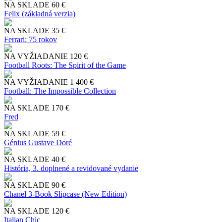
NA SKLADE
60 €
Felix (základná verzia)
NA SKLADE
35 €
Ferrari: 75 rokov
NA VYŽIADANIE
120 €
Football Roots: The Spirit of the Game
NA VYŽIADANIE
1 400 €
Football: The Impossible Collection
NA SKLADE
170 €
Fred
NA SKLADE
59 €
Génius Gustave Doré
NA SKLADE
40 €
História, 3. doplnené a revidované vydanie
NA SKLADE
90 €
Chanel 3-Book Slipcase (New Edition)
NA SKLADE
120 €
Italian Chic