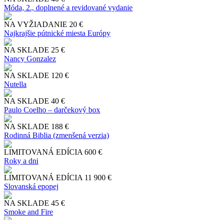
Móda, 2., doplnené a revidované vydanie
NA VYŽIADANIE
20 €
Najkrajšie pútnické miesta Európy
NA SKLADE
25 €
Nancy Gonzalez
NA SKLADE
120 €
Nutella
NA SKLADE
40 €
Paulo Coelho – darčekový box
NA SKLADE
188 €
Rodinná Biblia (zmenšená verzia)
LIMITOVANÁ EDÍCIA
600 €
Roky a dni
LIMITOVANÁ EDÍCIA
11 900 €
Slo​vanská epopej
NA SKLADE
45 €
Smoke and Fire