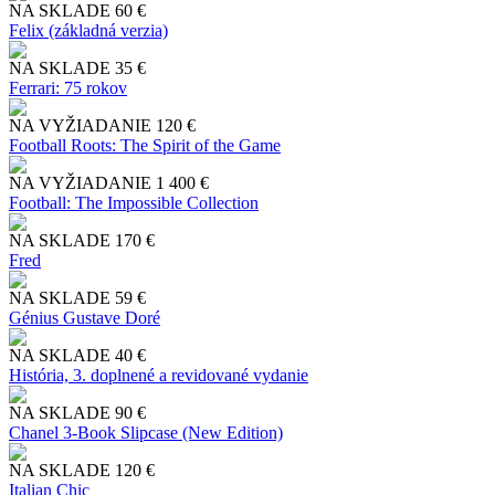
NA SKLADE
60 €
Felix (základná verzia)
NA SKLADE
35 €
Ferrari: 75 rokov
NA VYŽIADANIE
120 €
Football Roots: The Spirit of the Game
NA VYŽIADANIE
1 400 €
Football: The Impossible Collection
NA SKLADE
170 €
Fred
NA SKLADE
59 €
Génius Gustave Doré
NA SKLADE
40 €
História, 3. doplnené a revidované vydanie
NA SKLADE
90 €
Chanel 3-Book Slipcase (New Edition)
NA SKLADE
120 €
Italian Chic