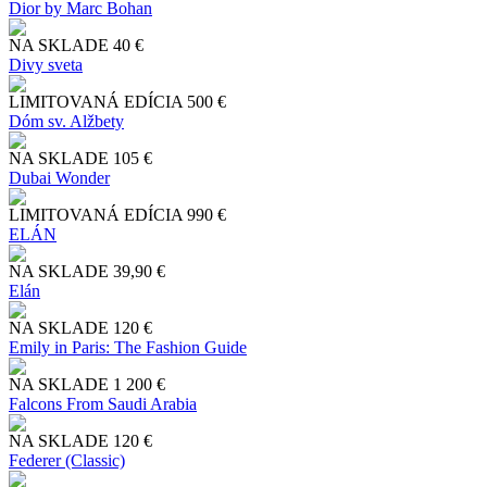
Dior by Marc Bohan
NA SKLADE
40 €
Divy sveta
LIMITOVANÁ EDÍCIA
500 €
Dóm sv. Alžbety
NA SKLADE
105 €
Dubai Wonder
LIMITOVANÁ EDÍCIA
990 €
ELÁN
NA SKLADE
39,90 €
Elán
NA SKLADE
120 €
Emily in Paris: The Fashion Guide
NA SKLADE
1 200 €
Falcons From Saudi Arabia
NA SKLADE
120 €
Federer (Classic)