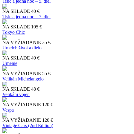
Tisíc a jedna noc – 5. diel
NA SKLADE
40 €
Tisíc a jedna noc – 7. diel
NA SKLADE
105 €
Tokyo Chic
NA VYŽIADANIE
35 €
Umelci: život a dielo
NA SKLADE
40 €
Umenie
NA VYŽIADANIE
55 €
Velikán Michelangelo
NA SKLADE
48 €
Velikáni vojen
NA VYŽIADANIE
120 €
Vespa
NA VYŽIADANIE
120 €
Vintage Cars (2nd Edition)