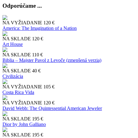
Odporúčame ...
NA VYŽIADANIE
120 €
America: The Imagination of a Nation
NA SKLADE
120 €
Art House
NA SKLADE
110 €
Biblia – Majster Pavol z Levoče (zmenšená verzia)
NA SKLADE
40 €
Civilizácia
NA VYŽIADANIE
105 €
Costa Rica Vida
NA VYŽIADANIE
120 €
David Webb: The Quintessential American Jeweler
NA SKLADE
195 €
Dior by John Galliano
NA SKLADE
195 €