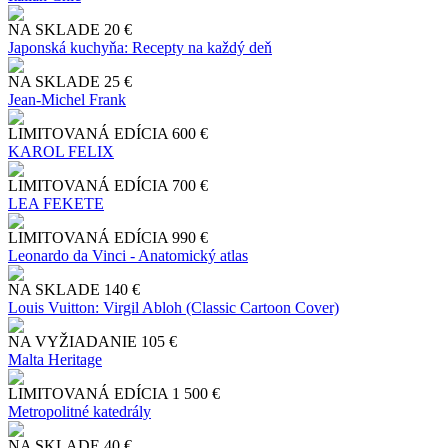
NA SKLADE
20 €
Japonská kuchyňa: Recepty na každý deň
NA SKLADE
25 €
Jean-Michel Frank
LIMITOVANÁ EDÍCIA
600 €
KAROL FELIX
LIMITOVANÁ EDÍCIA
700 €
LEA FEKETE
LIMITOVANÁ EDÍCIA
990 €
Leonardo da Vinci - Anatomický atlas
NA SKLADE
140 €
Louis Vuitton: Virgil Abloh (Classic Cartoon Cover)
NA VYŽIADANIE
105 €
Malta Heritage
LIMITOVANÁ EDÍCIA
1 500 €
Metropolitné katedrály
NA SKLADE
40 €