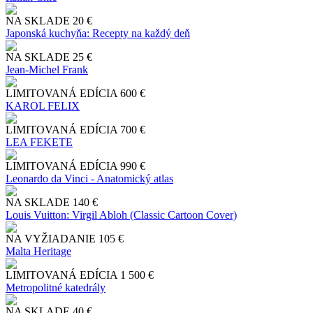
NA SKLADE
20 €
Japonská kuchyňa: Recepty na každý deň
NA SKLADE
25 €
Jean-Michel Frank
LIMITOVANÁ EDÍCIA
600 €
KAROL FELIX
LIMITOVANÁ EDÍCIA
700 €
LEA FEKETE
LIMITOVANÁ EDÍCIA
990 €
Leonardo da Vinci - Anatomický atlas
NA SKLADE
140 €
Louis Vuitton: Virgil Abloh (Classic Cartoon Cover)
NA VYŽIADANIE
105 €
Malta Heritage
LIMITOVANÁ EDÍCIA
1 500 €
Metropolitné katedrály
NA SKLADE
40 €