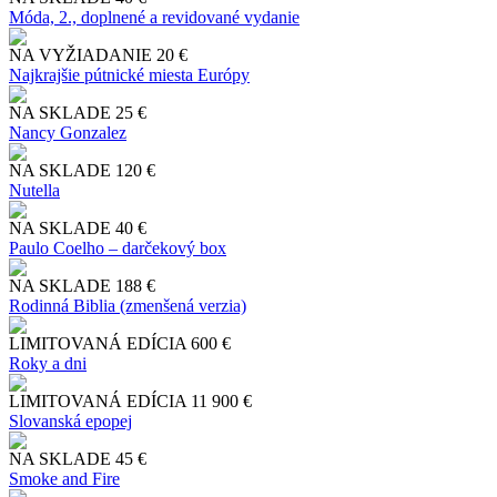
Móda, 2., doplnené a revidované vydanie
NA VYŽIADANIE
20 €
Najkrajšie pútnické miesta Európy
NA SKLADE
25 €
Nancy Gonzalez
NA SKLADE
120 €
Nutella
NA SKLADE
40 €
Paulo Coelho – darčekový box
NA SKLADE
188 €
Rodinná Biblia (zmenšená verzia)
LIMITOVANÁ EDÍCIA
600 €
Roky a dni
LIMITOVANÁ EDÍCIA
11 900 €
Slo​vanská epopej
NA SKLADE
45 €
Smoke and Fire