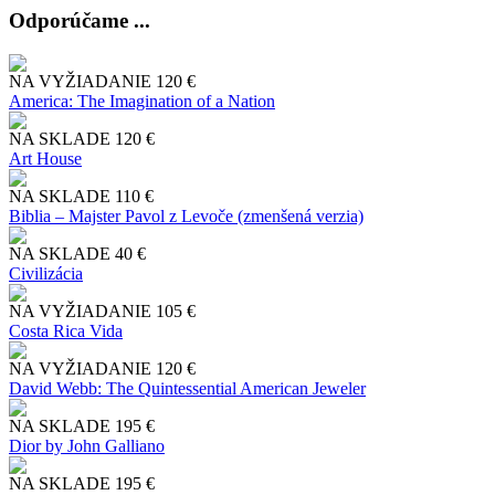
Odporúčame ...
NA VYŽIADANIE
120 €
America: The Imagination of a Nation
NA SKLADE
120 €
Art House
NA SKLADE
110 €
Biblia – Majster Pavol z Levoče (zmenšená verzia)
NA SKLADE
40 €
Civilizácia
NA VYŽIADANIE
105 €
Costa Rica Vida
NA VYŽIADANIE
120 €
David Webb: The Quintessential American Jeweler
NA SKLADE
195 €
Dior by John Galliano
NA SKLADE
195 €