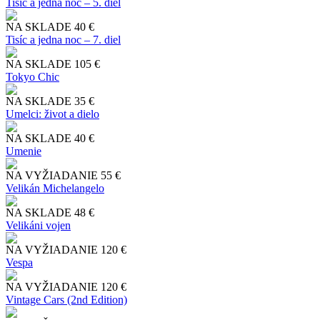
Tisíc a jedna noc – 5. diel
NA SKLADE
40 €
Tisíc a jedna noc – 7. diel
NA SKLADE
105 €
Tokyo Chic
NA SKLADE
35 €
Umelci: život a dielo
NA SKLADE
40 €
Umenie
NA VYŽIADANIE
55 €
Velikán Michelangelo
NA SKLADE
48 €
Velikáni vojen
NA VYŽIADANIE
120 €
Vespa
NA VYŽIADANIE
120 €
Vintage Cars (2nd Edition)