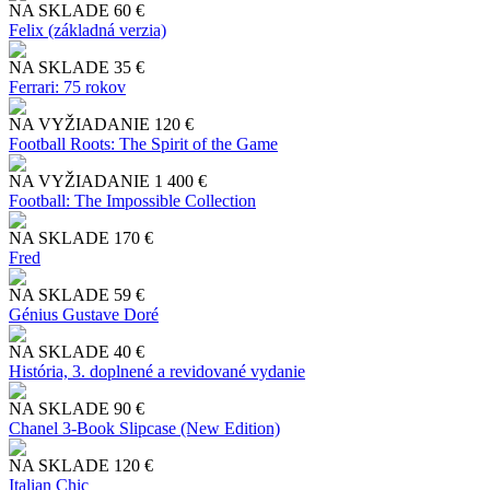
NA SKLADE
60 €
Felix (základná verzia)
NA SKLADE
35 €
Ferrari: 75 rokov
NA VYŽIADANIE
120 €
Football Roots: The Spirit of the Game
NA VYŽIADANIE
1 400 €
Football: The Impossible Collection
NA SKLADE
170 €
Fred
NA SKLADE
59 €
Génius Gustave Doré
NA SKLADE
40 €
História, 3. doplnené a revidované vydanie
NA SKLADE
90 €
Chanel 3-Book Slipcase (New Edition)
NA SKLADE
120 €
Italian Chic