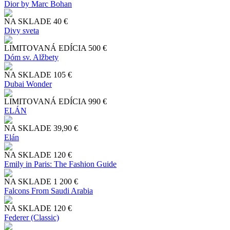
Dior by Marc Bohan
NA SKLADE
40 €
Divy sveta
LIMITOVANÁ EDÍCIA
500 €
Dóm sv. Alžbety
NA SKLADE
105 €
Dubai Wonder
LIMITOVANÁ EDÍCIA
990 €
ELÁN
NA SKLADE
39,90 €
Elán
NA SKLADE
120 €
Emily in Paris: The Fashion Guide
NA SKLADE
1 200 €
Falcons From Saudi Arabia
NA SKLADE
120 €
Federer (Classic)