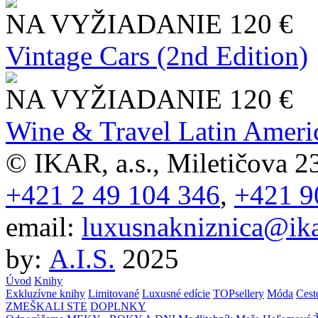
NA VYŽIADANIE
120 €
Vintage Cars (2nd Edition)
NA VYŽIADANIE
120 €
Wine & Travel Latin Ameri
© IKAR, a.s., Miletičova 23
+421 2 49 104 346
,
+421 9
email:
luxusnakniznica@ika
by:
A.I.S.
2025
Úvod
Knihy
Exkluzívne knihy
Limitované
Luxusné edície
TOPsellery
Móda
Cest
ZMEŠKALI STE
DOPLNKY