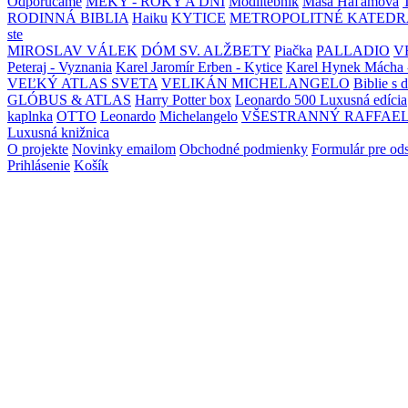
Odporúčame
MEKY - ROKY A DNI
Modlitebník
Maša Haľamová
RODINNÁ BIBLIA
Haiku
KYTICE
METROPOLITNÉ KATEDR
ste
MIROSLAV VÁLEK
DÓM SV. ALŽBETY
Piačka
PALLADIO
V
Peteraj - Vyznania
Karel Jaromír Erben - Kytice
Karel Hynek Mácha 
VEĽKÝ ATLAS SVETA
VELIKÁN MICHELANGELO
Biblie s 
GLÓBUS & ATLAS
Harry Potter box
Leonardo 500 Luxusná edícia
kaplnka
OTTO
Leonardo
Michelangelo
VŠESTRANNÝ RAFFAE
Luxusná knižnica
O projekte
Novinky emailom
Obchodné podmienky
Formulár pre od
Prihlásenie
Košík