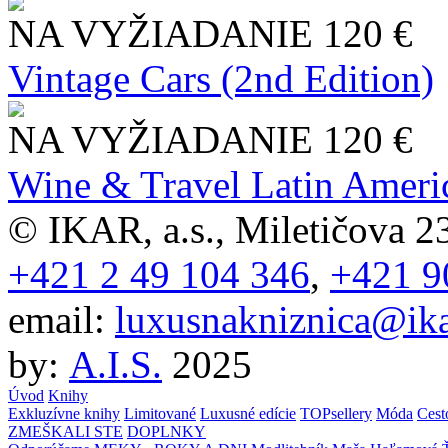
NA VYŽIADANIE
120 €
Vintage Cars (2nd Edition)
NA VYŽIADANIE
120 €
Wine & Travel Latin Ameri
© IKAR, a.s., Miletičova 23
+421 2 49 104 346
,
+421 9
email:
luxusnakniznica@ika
by:
A.I.S.
2025
Úvod
Knihy
Exkluzívne knihy
Limitované
Luxusné edície
TOPsellery
Móda
Cest
ZMEŠKALI STE
DOPLNKY