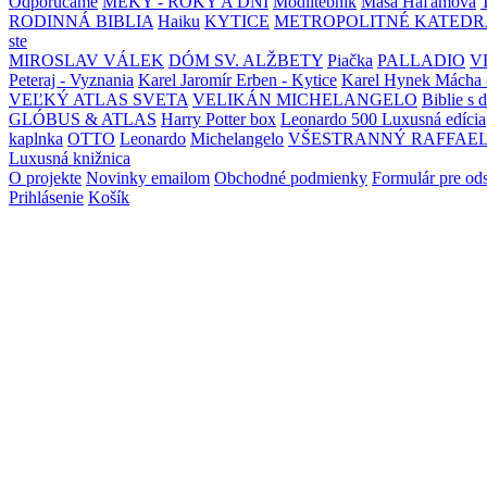
Odporúčame
MEKY - ROKY A DNI
Modlitebník
Maša Haľamová
RODINNÁ BIBLIA
Haiku
KYTICE
METROPOLITNÉ KATEDR
ste
MIROSLAV VÁLEK
DÓM SV. ALŽBETY
Piačka
PALLADIO
V
Peteraj - Vyznania
Karel Jaromír Erben - Kytice
Karel Hynek Mácha 
VEĽKÝ ATLAS SVETA
VELIKÁN MICHELANGELO
Biblie s 
GLÓBUS & ATLAS
Harry Potter box
Leonardo 500 Luxusná edícia
kaplnka
OTTO
Leonardo
Michelangelo
VŠESTRANNÝ RAFFAE
Luxusná knižnica
O projekte
Novinky emailom
Obchodné podmienky
Formulár pre od
Prihlásenie
Košík