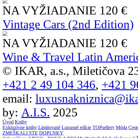
NA VYŽIADANIE
120 €
Vintage Cars (2nd Edition)
NA VYŽIADANIE
120 €
Wine & Travel Latin Ameri
© IKAR, a.s., Miletičova 23
+421 2 49 104 346
,
+421 9
email:
luxusnakniznica@ika
by:
A.I.S.
2025
Úvod
Knihy
Exkluzívne knihy
Limitované
Luxusné edície
TOPsellery
Móda
Cest
ZMEŠKALI STE
DOPLNKY