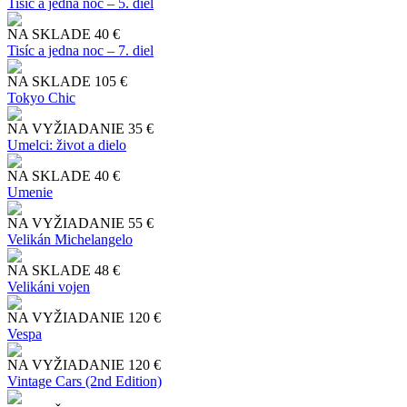
Tisíc a jedna noc – 5. diel
NA SKLADE
40 €
Tisíc a jedna noc – 7. diel
NA SKLADE
105 €
Tokyo Chic
NA VYŽIADANIE
35 €
Umelci: život a dielo
NA SKLADE
40 €
Umenie
NA VYŽIADANIE
55 €
Velikán Michelangelo
NA SKLADE
48 €
Velikáni vojen
NA VYŽIADANIE
120 €
Vespa
NA VYŽIADANIE
120 €
Vintage Cars (2nd Edition)