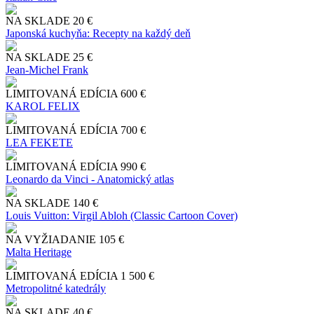
NA SKLADE
20 €
Japonská kuchyňa: Recepty na každý deň
NA SKLADE
25 €
Jean-Michel Frank
LIMITOVANÁ EDÍCIA
600 €
KAROL FELIX
LIMITOVANÁ EDÍCIA
700 €
LEA FEKETE
LIMITOVANÁ EDÍCIA
990 €
Leonardo da Vinci - Anatomický atlas
NA SKLADE
140 €
Louis Vuitton: Virgil Abloh (Classic Cartoon Cover)
NA VYŽIADANIE
105 €
Malta Heritage
LIMITOVANÁ EDÍCIA
1 500 €
Metropolitné katedrály
NA SKLADE
40 €