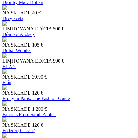
Dior by Marc Bohan
NA SKLADE
40 €
Divy sveta
LIMITOVANÁ EDÍCIA
500 €
Dóm sv. Alžbety
NA SKLADE
105 €
Dubai Wonder
LIMITOVANÁ EDÍCIA
990 €
ELÁN
NA SKLADE
39,90 €
Elán
NA SKLADE
120 €
Emily in Paris: The Fashion Guide
NA SKLADE
1 200 €
Falcons From Saudi Arabia
NA SKLADE
120 €
Federer (Classic)