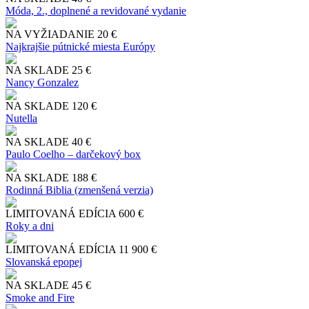
Móda, 2., doplnené a revidované vydanie
NA VYŽIADANIE
20 €
Najkrajšie pútnické miesta Európy
NA SKLADE
25 €
Nancy Gonzalez
NA SKLADE
120 €
Nutella
NA SKLADE
40 €
Paulo Coelho – darčekový box
NA SKLADE
188 €
Rodinná Biblia (zmenšená verzia)
LIMITOVANÁ EDÍCIA
600 €
Roky a dni
LIMITOVANÁ EDÍCIA
11 900 €
Slo​vanská epopej
NA SKLADE
45 €
Smoke and Fire