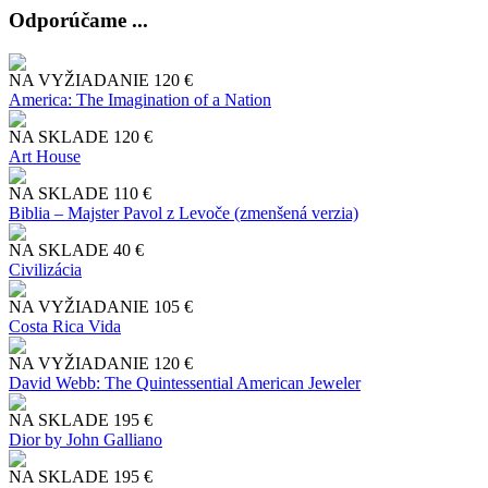
Odporúčame ...
NA VYŽIADANIE
120 €
America: The Imagination of a Nation
NA SKLADE
120 €
Art House
NA SKLADE
110 €
Biblia – Majster Pavol z Levoče (zmenšená verzia)
NA SKLADE
40 €
Civilizácia
NA VYŽIADANIE
105 €
Costa Rica Vida
NA VYŽIADANIE
120 €
David Webb: The Quintessential American Jeweler
NA SKLADE
195 €
Dior by John Galliano
NA SKLADE
195 €