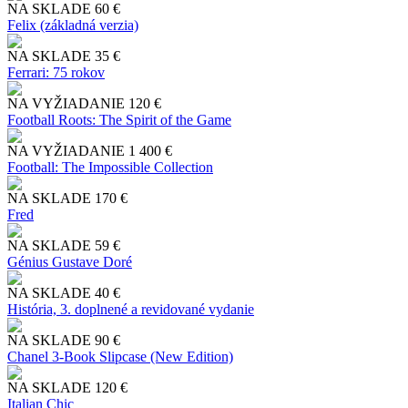
NA SKLADE
60 €
Felix (základná verzia)
NA SKLADE
35 €
Ferrari: 75 rokov
NA VYŽIADANIE
120 €
Football Roots: The Spirit of the Game
NA VYŽIADANIE
1 400 €
Football: The Impossible Collection
NA SKLADE
170 €
Fred
NA SKLADE
59 €
Génius Gustave Doré
NA SKLADE
40 €
História, 3. doplnené a revidované vydanie
NA SKLADE
90 €
Chanel 3-Book Slipcase (New Edition)
NA SKLADE
120 €
Italian Chic