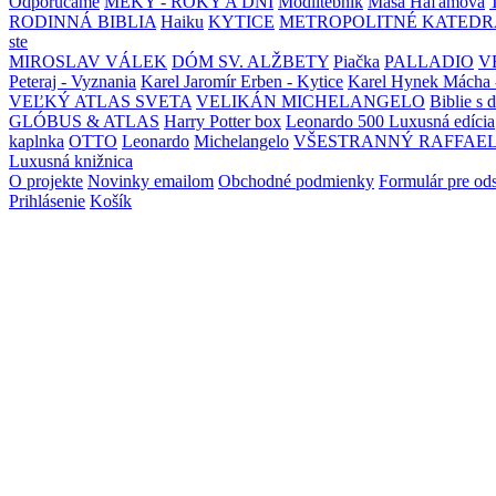
Odporúčame
MEKY - ROKY A DNI
Modlitebník
Maša Haľamová
RODINNÁ BIBLIA
Haiku
KYTICE
METROPOLITNÉ KATEDR
ste
MIROSLAV VÁLEK
DÓM SV. ALŽBETY
Piačka
PALLADIO
V
Peteraj - Vyznania
Karel Jaromír Erben - Kytice
Karel Hynek Mácha 
VEĽKÝ ATLAS SVETA
VELIKÁN MICHELANGELO
Biblie s 
GLÓBUS & ATLAS
Harry Potter box
Leonardo 500 Luxusná edícia
kaplnka
OTTO
Leonardo
Michelangelo
VŠESTRANNÝ RAFFAE
Luxusná knižnica
O projekte
Novinky emailom
Obchodné podmienky
Formulár pre od
Prihlásenie
Košík