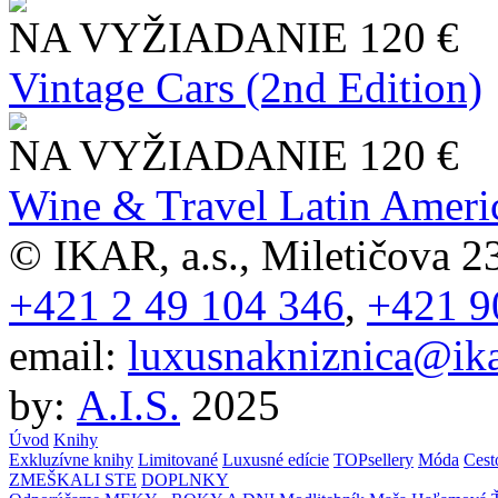
NA VYŽIADANIE
120 €
Vintage Cars (2nd Edition)
NA VYŽIADANIE
120 €
Wine & Travel Latin Ameri
© IKAR, a.s., Miletičova 23
+421 2 49 104 346
,
+421 9
email:
luxusnakniznica@ika
by:
A.I.S.
2025
Úvod
Knihy
Exkluzívne knihy
Limitované
Luxusné edície
TOPsellery
Móda
Cest
ZMEŠKALI STE
DOPLNKY