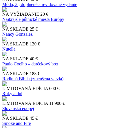
Móda, 2., doplnené a revidované vydanie
NA VYŽIADANIE
20 €
Najkrajšie pútnické miesta Európy
NA SKLADE
25 €
Nancy Gonzalez
NA SKLADE
120 €
Nutella
NA SKLADE
40 €
Paulo Coelho – darčekový box
NA SKLADE
188 €
Rodinná Biblia (zmenšená verzia)
LIMITOVANÁ EDÍCIA
600 €
Roky a dni
LIMITOVANÁ EDÍCIA
11 900 €
Slo​vanská epopej
NA SKLADE
45 €
Smoke and Fire