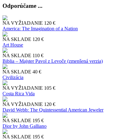
Odporúčame ...
NA VYŽIADANIE
120 €
America: The Imagination of a Nation
NA SKLADE
120 €
Art House
NA SKLADE
110 €
Biblia – Majster Pavol z Levoče (zmenšená verzia)
NA SKLADE
40 €
Civilizácia
NA VYŽIADANIE
105 €
Costa Rica Vida
NA VYŽIADANIE
120 €
David Webb: The Quintessential American Jeweler
NA SKLADE
195 €
Dior by John Galliano
NA SKLADE
195 €