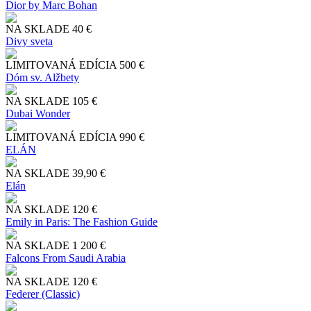
Dior by Marc Bohan
NA SKLADE
40 €
Divy sveta
LIMITOVANÁ EDÍCIA
500 €
Dóm sv. Alžbety
NA SKLADE
105 €
Dubai Wonder
LIMITOVANÁ EDÍCIA
990 €
ELÁN
NA SKLADE
39,90 €
Elán
NA SKLADE
120 €
Emily in Paris: The Fashion Guide
NA SKLADE
1 200 €
Falcons From Saudi Arabia
NA SKLADE
120 €
Federer (Classic)