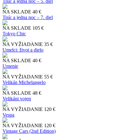
Tisíc a jedna noc – 5. diel
NA SKLADE
40 €
Tisíc a jedna noc – 7. diel
NA SKLADE
105 €
Tokyo Chic
NA VYŽIADANIE
35 €
Umelci: život a dielo
NA SKLADE
40 €
Umenie
NA VYŽIADANIE
55 €
Velikán Michelangelo
NA SKLADE
48 €
Velikáni vojen
NA VYŽIADANIE
120 €
Vespa
NA VYŽIADANIE
120 €
Vintage Cars (2nd Edition)