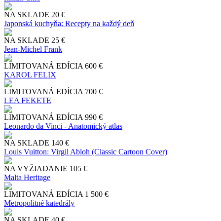
NA SKLADE
20 €
Japonská kuchyňa: Recepty na každý deň
NA SKLADE
25 €
Jean-Michel Frank
LIMITOVANÁ EDÍCIA
600 €
KAROL FELIX
LIMITOVANÁ EDÍCIA
700 €
LEA FEKETE
LIMITOVANÁ EDÍCIA
990 €
Leonardo da Vinci - Anatomický atlas
NA SKLADE
140 €
Louis Vuitton: Virgil Abloh (Classic Cartoon Cover)
NA VYŽIADANIE
105 €
Malta Heritage
LIMITOVANÁ EDÍCIA
1 500 €
Metropolitné katedrály
NA SKLADE
40 €