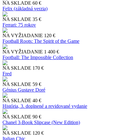
NA SKLADE
60 €
Felix (základná verzia)
NA SKLADE
35 €
Ferrari: 75 rokov
NA VYŽIADANIE
120 €
Football Roots: The Spirit of the Game
NA VYŽIADANIE
1 400 €
Football: The Impossible Collection
NA SKLADE
170 €
Fred
NA SKLADE
59 €
Génius Gustave Doré
NA SKLADE
40 €
História, 3. doplnené a revidované vydanie
NA SKLADE
90 €
Chanel 3-Book Slipcase (New Edition)
NA SKLADE
120 €
Italian Chic