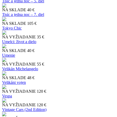
Tisíc a jedna noc – 5. diel
NA SKLADE
40 €
Tisíc a jedna noc – 7. diel
NA SKLADE
105 €
Tokyo Chic
NA VYŽIADANIE
35 €
Umelci: život a dielo
NA SKLADE
40 €
Umenie
NA VYŽIADANIE
55 €
Velikán Michelangelo
NA SKLADE
48 €
Velikáni vojen
NA VYŽIADANIE
120 €
Vespa
NA VYŽIADANIE
120 €
Vintage Cars (2nd Edition)