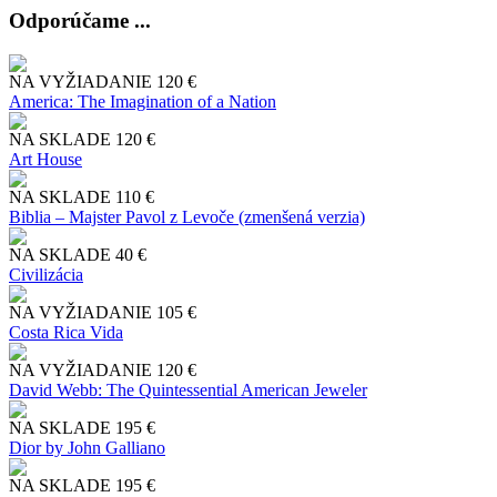
Odporúčame ...
NA VYŽIADANIE
120 €
America: The Imagination of a Nation
NA SKLADE
120 €
Art House
NA SKLADE
110 €
Biblia – Majster Pavol z Levoče (zmenšená verzia)
NA SKLADE
40 €
Civilizácia
NA VYŽIADANIE
105 €
Costa Rica Vida
NA VYŽIADANIE
120 €
David Webb: The Quintessential American Jeweler
NA SKLADE
195 €
Dior by John Galliano
NA SKLADE
195 €