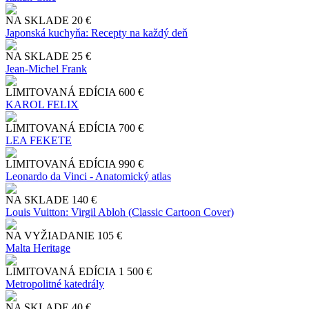
NA SKLADE
20 €
Japonská kuchyňa: Recepty na každý deň
NA SKLADE
25 €
Jean-Michel Frank
LIMITOVANÁ EDÍCIA
600 €
KAROL FELIX
LIMITOVANÁ EDÍCIA
700 €
LEA FEKETE
LIMITOVANÁ EDÍCIA
990 €
Leonardo da Vinci - Anatomický atlas
NA SKLADE
140 €
Louis Vuitton: Virgil Abloh (Classic Cartoon Cover)
NA VYŽIADANIE
105 €
Malta Heritage
LIMITOVANÁ EDÍCIA
1 500 €
Metropolitné katedrály
NA SKLADE
40 €