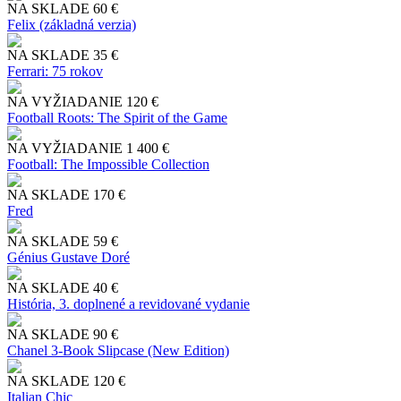
NA SKLADE
60 €
Felix (základná verzia)
NA SKLADE
35 €
Ferrari: 75 rokov
NA VYŽIADANIE
120 €
Football Roots: The Spirit of the Game
NA VYŽIADANIE
1 400 €
Football: The Impossible Collection
NA SKLADE
170 €
Fred
NA SKLADE
59 €
Génius Gustave Doré
NA SKLADE
40 €
História, 3. doplnené a revidované vydanie
NA SKLADE
90 €
Chanel 3-Book Slipcase (New Edition)
NA SKLADE
120 €
Italian Chic