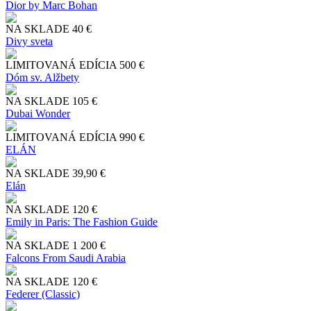
Dior by Marc Bohan
NA SKLADE
40 €
Divy sveta
LIMITOVANÁ EDÍCIA
500 €
Dóm sv. Alžbety
NA SKLADE
105 €
Dubai Wonder
LIMITOVANÁ EDÍCIA
990 €
ELÁN
NA SKLADE
39,90 €
Elán
NA SKLADE
120 €
Emily in Paris: The Fashion Guide
NA SKLADE
1 200 €
Falcons From Saudi Arabia
NA SKLADE
120 €
Federer (Classic)