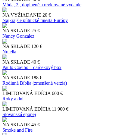
Móda, 2., doplnené a revidované vydanie
NA VYŽIADANIE
20 €
Najkrajšie pútnické miesta Európy
NA SKLADE
25 €
Nancy Gonzalez
NA SKLADE
120 €
Nutella
NA SKLADE
40 €
Paulo Coelho – darčekový box
NA SKLADE
188 €
Rodinná Biblia (zmenšená verzia)
LIMITOVANÁ EDÍCIA
600 €
Roky a dni
LIMITOVANÁ EDÍCIA
11 900 €
Slo​vanská epopej
NA SKLADE
45 €
Smoke and Fire