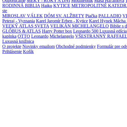
Odporúčame
MEKY - ROKY A DNI
Modlitebník
Maša Haľamová
RODINNÁ BIBLIA
Haiku
KYTICE
METROPOLITNÉ KATEDR
ste
MIROSLAV VÁLEK
DÓM SV. ALŽBETY
Piačka
PALLADIO
V
Peteraj - Vyznania
Karel Jaromír Erben - Kytice
Karel Hynek Mácha 
VEĽKÝ ATLAS SVETA
VELIKÁN MICHELANGELO
Biblie s 
GLÓBUS & ATLAS
Harry Potter box
Leonardo 500 Luxusná edícia
kaplnka
OTTO
Leonardo
Michelangelo
VŠESTRANNÝ RAFFAE
Luxusná knižnica
O projekte
Novinky emailom
Obchodné podmienky
Formulár pre od
Prihlásenie
Košík