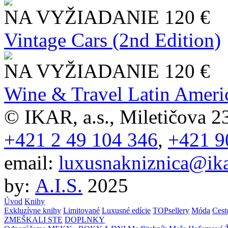
NA VYŽIADANIE
120 €
Vintage Cars (2nd Edition)
NA VYŽIADANIE
120 €
Wine & Travel Latin Ameri
© IKAR, a.s., Miletičova 23
+421 2 49 104 346
,
+421 9
email:
luxusnakniznica@ika
by:
A.I.S.
2025
Úvod
Knihy
Exkluzívne knihy
Limitované
Luxusné edície
TOPsellery
Móda
Cest
ZMEŠKALI STE
DOPLNKY